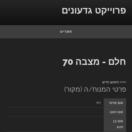
Skip to conten
פרוייקט גדעונים
תפריט
חלם - מצבה 70
<<< חיפוש חדש
פרטי המנוח/ה (מקור)
שם פרטי
דוד
שם האב
שם בן
הזוג