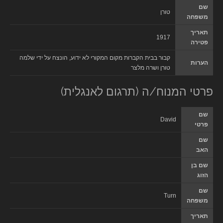
שם
טורן
משפחה
תאריך
1917
פטירה
קבור בבית הקברות מקום המקורי לא ידוע, הונצח על ידי שלמה
הערות
טורן ושרה מלצר
פרטי המנוח/ה (תרגום לאנגלית)
שם
David
פרטי
שם
האב
שם בן
הזוג
שם
Turn
משפחה
תאריך