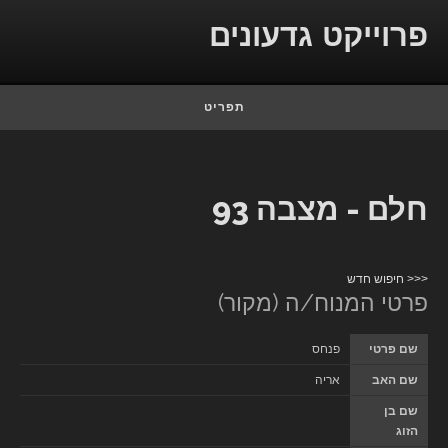
Skip to conten
פרוייקט גדעונים
תפריט
חלם - מצבה 93
<<< חיפוש חדש
פרטי המנוח/ה (מקור)
שם פרטי
פנחס
שם האב
אריה
שם בן
הזוג