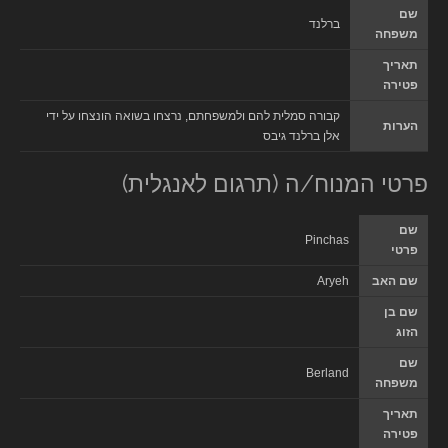
שם
ברלנד
משפחה
תאריך
פטירה
קבורה סמלית להם ולמשפחתם, נרצחו בשואה הונצחו על ידי
הערות
אלן ברלנד גיבס
פרטי המנוח/ה (תרגום לאנגלית)
שם
Pinchas
פרטי
שם האב
Aryeh
שם בן
הזוג
שם
Berland
משפחה
תאריך
פטירה