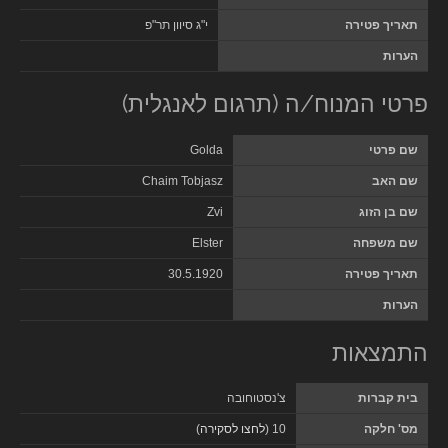
תאריך פטירה
י"ג סיוון תר"פ
הערות
פרטי המנוח/ה (תרגום לאנגלית)
שם פרטי
Golda
שם האב
Chaim Tobjasz
שם בן הזוג
Zvi
שם משפחה
Elster
תאריך פטירה
30.5.1920
הערות
התמצאות
בית קברות
צ'נסטוחובה
מס' חלקה
10 (
לחצו לסקירה
)