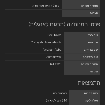
תאריך פטירה
ג' חול המועד פסח תר"פ
הערות
פרטי המנוח/ה (תרגום לאנגלית)
שם פרטי
Gitel Rivka
שם האב
Yishayahu Mendelewitz
שם בן הזוג
Avraham Abba
שם משפחה
Abramowitz
תאריך פטירה
6.4.1920
הערות
התמצאות
בית קברות
צ'נסטוחובה
מס' חלקה
10 (
לחצו לסקירה
)