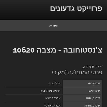
Skip to conten
פרוייקט גדעונים
תפריט
צ'נסטוחובה - מצבה 10620
<<< חיפוש חדש
פרטי המנוח/ה (מקור)
שם פרטי
גיטל רבקה
שם האב
ישעיהו מנדלוביץ
שם בן הזוג
אברהם אבא
שם משפחה
אבראמאוויטץ