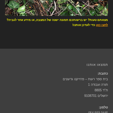
מצאתם טעות? יש ברשותכם תמונה ישנה של המצבה, או מידע אחר לגביה?
לחצו כאן
כדי לעדכן אותנו!
תמצאו אותנו
כתובת:
בית ספר רעות – פרוייקט גדעונים
תורה ועבודה 1
ת"ד 8805
ירושלים 9108701
טלפון:
054-593-0445