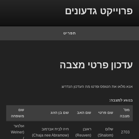
Skip to conten
פרוייקט גדעונים
תפריט
עדכון פרטי מצבה
אנא מלאו את הטופס ופרטו מה העדכון הנדרש.
בנוגע למצבה:
מס'
שם
שם פרטי
שם האב
שם בן הזוג
מצבה
משפחה
ועלנער
שלום
ראובן
חיה לבית אברמוב
(Welner
2703
(Chaja nee Abramow)
(Reuven)
(Shalom)
)