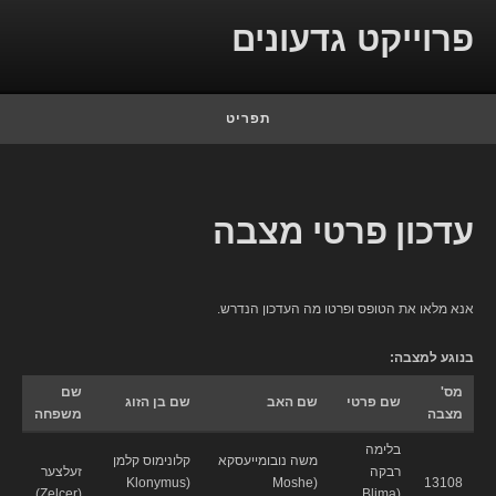
Skip to conten
פרוייקט גדעונים
תפריט
עדכון פרטי מצבה
אנא מלאו את הטופס ופרטו מה העדכון הנדרש.
בנוגע למצבה:
מס'
שם
שם פרטי
שם האב
שם בן הזוג
מצבה
משפחה
בלימה
משה נובומייעסקא
קלונימוס קלמן
רבקה
זעלצער
(Klonymus
(Moshe
13108
(Zelcer)
(Blima