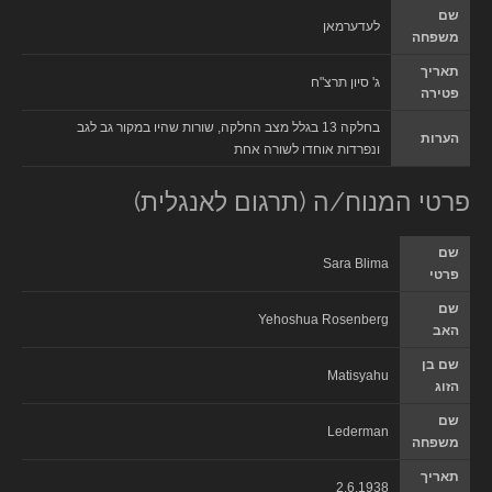
שם
לעדערמאן
משפחה
תאריך
ג' סיון תרצ"ח
פטירה
בחלקה 13 בגלל מצב החלקה, שורות שהיו במקור גב לגב
הערות
ונפרדות אוחדו לשורה אחת
פרטי המנוח/ה (תרגום לאנגלית)
שם
Sara Blima
פרטי
שם
Yehoshua Rosenberg
האב
שם בן
Matisyahu
הזוג
שם
Lederman
משפחה
תאריך
2.6.1938