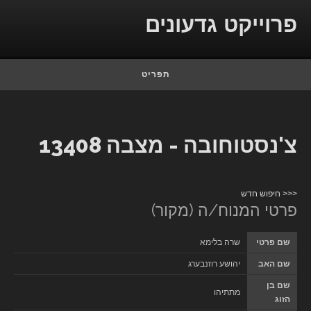
Skip to conten
פרוייקט גדעונים
תפריט
צ'נסטוחובה - מצבה 13408
<<< חיפוש חדש
פרטי המנוח/ה (מקור)
שם פרטי
שרה בלימא
שם האב
יהושע רוזנבערג
שם בן
מתתיהו
הזוג