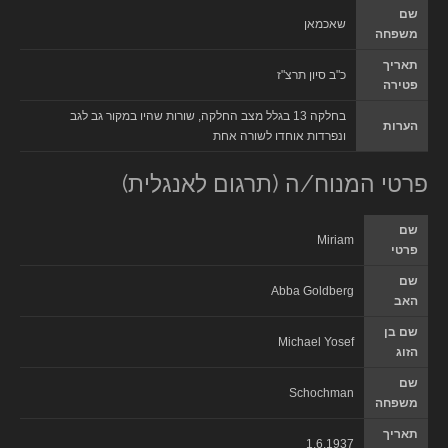
שם
שאכמאן
משפחה
תאריך
כ"ב סיון תרצ"ז
פטירה
בחלקה 13 בגלל מצב החלקה, שורות שהיו במקור גב לגב
הערות
ונפרדות אוחדו לשורה אחת
פרטי המנוח/ה (תרגום לאנגלית)
שם
Miriam
פרטי
שם
Abba Goldberg
האב
שם בן
Michael Yosef
הזוג
שם
Schochman
משפחה
תאריך
1.6.1937