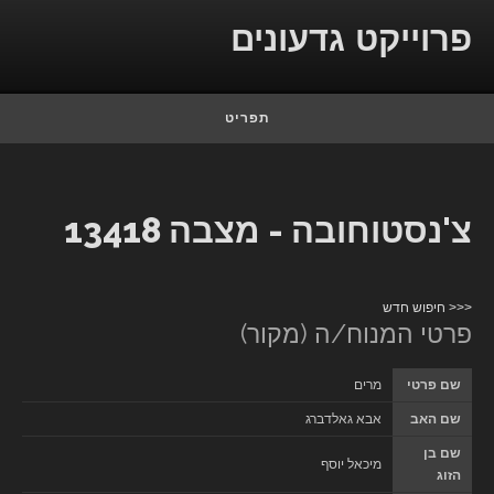
Skip to conten
פרוייקט גדעונים
תפריט
צ'נסטוחובה - מצבה 13418
<<< חיפוש חדש
פרטי המנוח/ה (מקור)
שם פרטי
מרים
שם האב
אבא גאלדברג
שם בן
מיכאל יוסף
הזוג