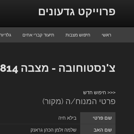
Skip to conten
פרוייקט גדעונים
ראשי
חיפוש מצבות
תיעוד קברי אחים
גלריות
צ'נסטוחובה - מצבה 13814
<<< חיפוש חדש
פרטי המנוח/ה (מקור)
שם פרטי
בילא חיה
שם האב
שלמה זלמן הכהן גראנק