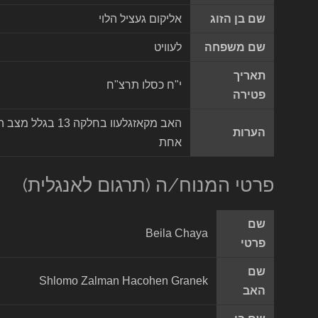
שם בן הזוג
אליקום געציל הלוי
שם משפחה
לעוויט
תאריך
י"ח כסלו תרצ"ח
פטירה
האב מקאזגלעוו ב
הערות
אחת
פרטי המנוח/ה (תרגום לאנגלית)
שם
Beila Chaya
פרטי
שם
Shlomo Zalman Hacohen Granek
האב