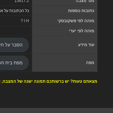
מס' מצבה
13817.2
כתובות נוספות
כל הכתובות על א
מזהה לפי פשקובסקי
? I H
מזהה לפי יערי
הסבר על חי
עוד מידע
מפת בית העל
מפה
מצאתם טעות? יש ברשותכם תמונה ישנה של המצבה, א