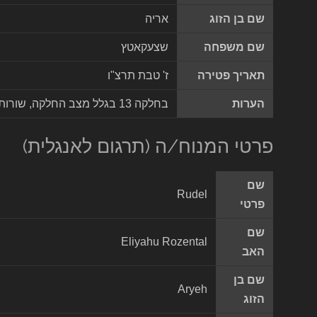
שם בן הזוג
אריה
שם משפחה
שצעקאטץ
תאריך פטירה
ז' טבת תרצ"ו
הערות
בחלקה 13 בגלל מצב החלקה, שורות שהיו במקור גב לגב ונפרדות אוחדו לשורה אחת
פרטי המנוח/ה (תרגום לאנגלית)
שם
Rudel
פרטי
שם
Eliyahu Rozental
האב
שם בן
Aryeh
הזוג