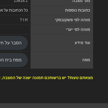
מס' מצבה
13818.1
כתובות נוספות
כל הכתובות על א
מזהה לפי פשקובסקי
? I H
מזהה לפי יערי
הסבר על חי
עוד מידע
מפת בית העל
מפה
מצאתם טעות? יש ברשותכם תמונה ישנה של המצבה, א