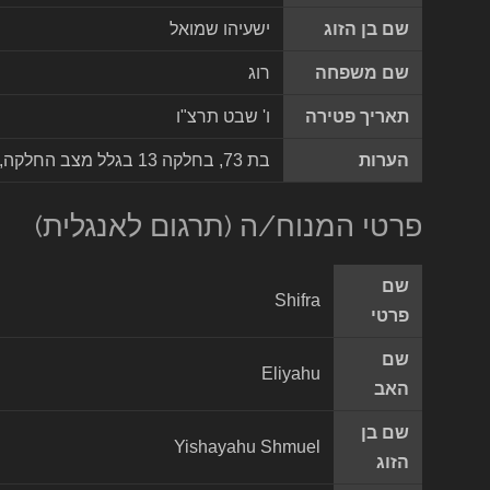
שם בן הזוג
ישעיהו שמואל
שם משפחה
רוג
תאריך פטירה
ו' שבט תרצ"ו
הערות
בת 73, בחלקה 13 בגלל מצב החלקה, שורות שהיו במקור גב לגב ונפרדות אוחדו לשורה אחת
פרטי המנוח/ה (תרגום לאנגלית)
שם
Shifra
פרטי
שם
Eliyahu
האב
שם בן
Yishayahu Shmuel
הזוג