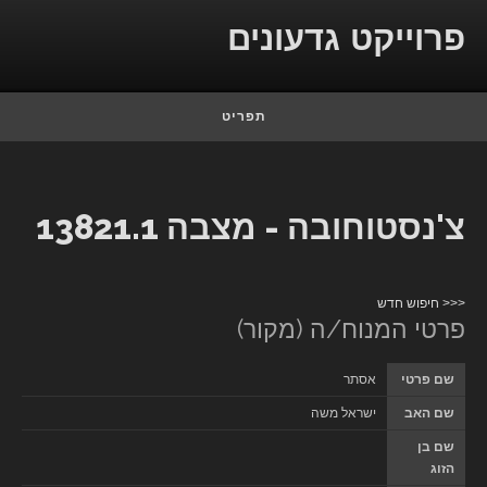
Skip to conten
פרוייקט גדעונים
תפריט
צ'נסטוחובה - מצבה 13821.1
<<< חיפוש חדש
פרטי המנוח/ה (מקור)
שם פרטי
אסתר
שם האב
ישראל משה
שם בן
הזוג