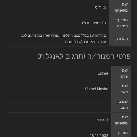
שם
מייזליס
משפחה
תאריך
כ"ט חשוון תרצ"ו
פטירה
בחלקה 13 בגלל מצב החלקה, שורות שהיו במקור גב לגב
הערות
ונפרדות אוחדו לשורה אחת
פרטי המנוח/ה (תרגום לאנגלית)
שם
Esther
פרטי
שם
Yisrael Moshe
האב
שם בן
הזוג
שם
Meislis
משפחה
תאריך
28.11.1932