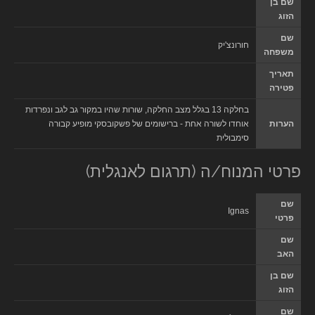
שם בן
הזוג
שם
חורונצ'יק
משפחה
תאריך
פטירה
בחלקה 13 בגלל מצב החלקה, שורות שהיו במקור גב לגב ונפרדות
הערות
אוחדו לשורה אחת - ברישומים של פשקובסקי מופיע קבורה
סימבולית
פרטי המנוח/ה (תרגום לאנגלית)
שם
Ignas
פרטי
שם
האב
שם בן
הזוג
שם