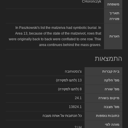
CHorończyk
משפחה
תאריך
פטירה
In Paszkowski's list the matzeiva had symbolic burial. In
Area 13, because of the state of the matzeivot, rows that
הערות
were originally back to back were conflated to one row. Thie
area continues behind the mass graves.
התמצאות
בית קברות
צ'נסטוחובה
מס' חלקה
13 (
לחצו לסקירה
)
מס' שורה
8 (
לחצו לסקירה
)
מיקום בשורה
24.1
מס' מצבה
13824.1
כתובות נוספות
כל הכתובות על אותה מצבה
מזהה לפי
? I H