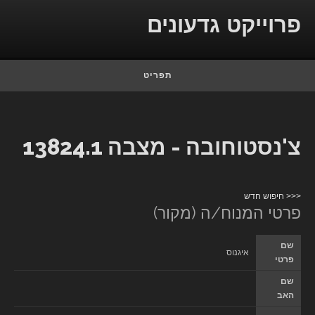
Skip to conten
פרוייקט גדעונים
תפריט
צ'נסטוחובה - מצבה 13824.1
<<< חיפוש חדש
פרטי המנוח/ה (מקור)
שם
איגנוס
פרטי
שם
האב