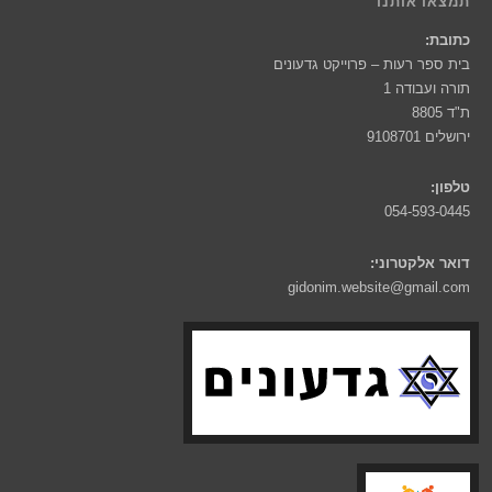
תמצאו אותנו
כתובת:
בית ספר רעות – פרוייקט גדעונים
תורה ועבודה 1
ת"ד 8805
ירושלים 9108701
טלפון:
054-593-0445
דואר אלקטרוני:
gidonim.website@gmail.com