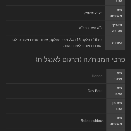
הזוג
שם
רעבענשטאק
משפחה
תאריך
כ"א חשון תרצ"ה
פטירה
בת 16 בחלקה 13 בגלל מצב החלקה, שורות שהיו במקור גב לגב
הערות
ונפרדות אוחדו לשורה אחת
פרטי המנוח/ה (תרגום לאנגלית)
שם
Hendel
פרטי
שם
Dov Berel
האב
שם בן
הזוג
שם
Rebenschtock
משפחה