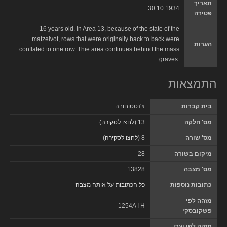
תאריך
30.10.1934
פטירה
16 years old. In Area 13, because of the state of the
matzeivot, rows that were originally back to back were
הערות
conflated to one row. Thie area continues behind the mass
graves.
התמצאות
בית קברות
צ'נסטוחובה
מס' חלקה
13 (
לחצו לסקירה
)
מס' שורה
8 (
לחצו לסקירה
)
מיקום בשורה
28
מס' מצבה
13828
כתובות נוספות
כל הכתובות על אותה מצבה
מזהה לפי
1254A I H
פשקובסקי
מזהה לפי יערי