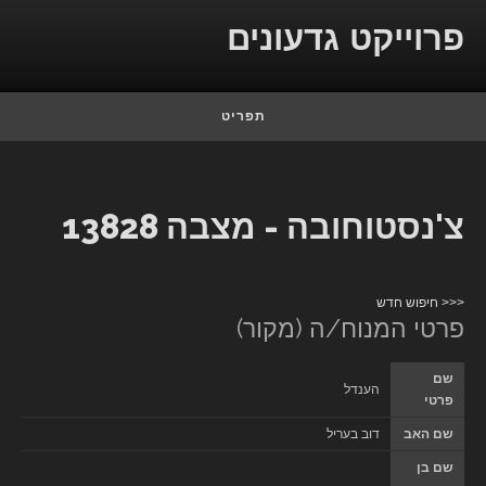
Skip to conten
פרוייקט גדעונים
תפריט
צ'נסטוחובה - מצבה 13828
<<< חיפוש חדש
פרטי המנוח/ה (מקור)
שם
הענדל
פרטי
שם האב
דוב בעריל
שם בן