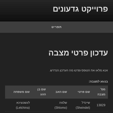
Skip to conten
פרוייקט גדעונים
תפריט
עדכון פרטי מצבה
אנא מלאו את הטופס ופרטו מה העדכון הנדרש.
בנוגע למצבה:
מס'
שם בן
שם פרטי
שם האב
שם משפחה
מצבה
הזוג
שיינדל
שלמה
לעשטצינא
13829
(Letchina)
(Shlomo)
(Sheindel)