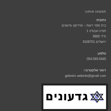
תמצאו אותנו
כתובת:
בית ספר רעות – פרוייקט גדעונים
תורה ועבודה 1
ת"ד 8805
ירושלים 9108701
טלפון:
054-593-0445
דואר אלקטרוני:
gidonim.website@gmail.com