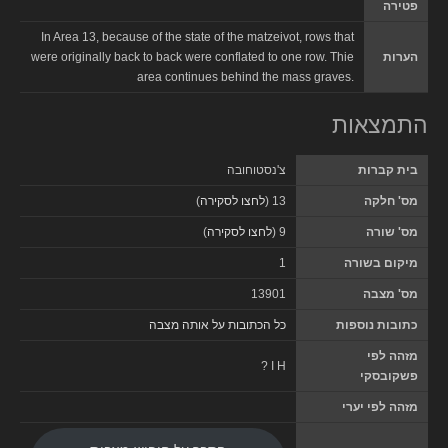
פטירה
In Area 13, because of the state of the matzeivot, rows that
הערות
were originally back to back were conflated to one row. Thie
area continues behind the mass graves.
התמצאות
בית קברות
צ'נסטוחובה
מס' חלקה
13 (
לחצו לסקירה
)
מס' שורה
9 (
לחצו לסקירה
)
מיקום בשורה
1
מס' מצבה
13901
כתובות נוספות
כל הכתובות על אותה מצבה
מזהה לפי
? I H
פשקובסקי
מזהה לפי יערי