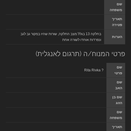
שם
משפחה
תאריך
פטירה
בחלקה 13 בגלל מצב החלקה, שורות שהיו במקור גב לגב
הערות
ונפרדות אוחדו לשורה אחת
פרטי המנוח/ה (תרגום לאנגלית)
שם
Rita Rivka ?
פרטי
שם
האב
שם בן
הזוג
שם
משפחה
תאריך