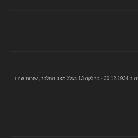
בת ע"א שנה, בתעודת הפטירה רשום שנפטרה ב 30.12.1934 - בחלקה 13 בגלל מצב החלקה, שורות שהיו