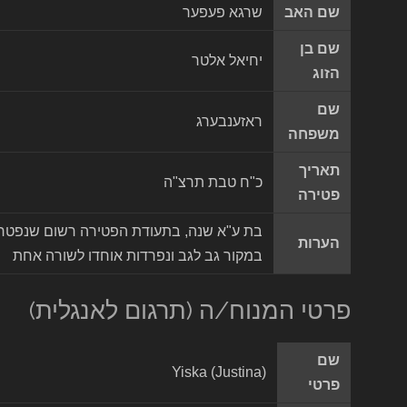
שם האב
שרגא פעפער
שם בן
יחיאל אלטר
הזוג
שם
ראזענבערג
משפחה
תאריך
כ"ח טבת תרצ"ה
פטירה
הערות
במקור גב לגב ונפרדות אוחדו לשורה אחת
פרטי המנוח/ה (תרגום לאנגלית)
שם
Yiska (Justina)
פרטי