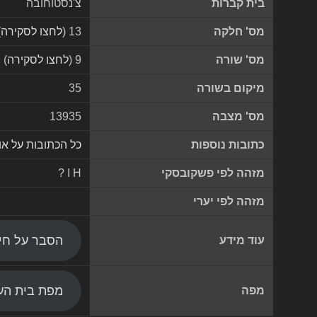
בית קברות
צ'נסטוחובה
מס' חלקה
13 (
לחצו לסקירה
)
מס' שורה
9 (
לחצו לסקירה
)
מיקום בשורה
35
מס' מצבה
13935
כתובות נוספות
כל הכתובות על א
מזהה לפי פשקובסקי
? I H
מזהה לפי יערי
הסבר על חי
עוד מידע
מפת בית העל
מפה