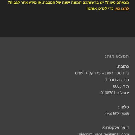
מצאתם טעות? יש ברשותכם תמונה ישנה של המצבה, או מידע אחר לגביה?
לחצו כאן
כדי לעדכן אותנו!
תמצאו אותנו
כתובת:
בית ספר רעות – פרוייקט גדעונים
תורה ועבודה 1
ת"ד 8805
ירושלים 9108701
טלפון:
054-593-0445
דואר אלקטרוני:
gidonim.website@gmail.com