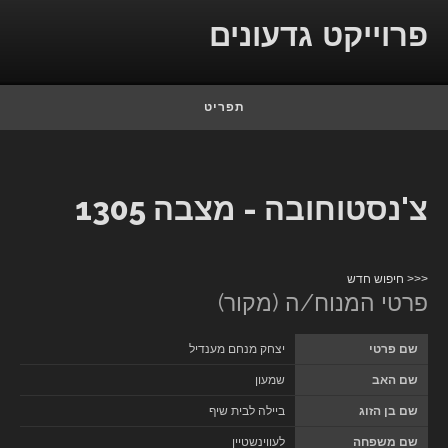
Skip to conten
פרוייקט גדעונים
תפריט
צ'נסטוחובה - מצבה 1305
<<< חיפוש חדש
פרטי המנוח/ה (מקור)
שם פרטי
יצחק מנחם מענדיל
שם האב
שמעון
שם בן הזוג
ביילה לבית שיף
שם משפחה
לעווינשטיין