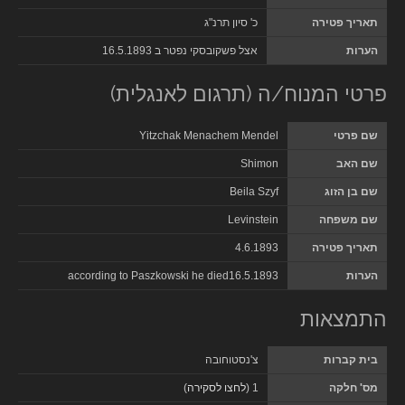
תאריך פטירה
כ' סיון תרנ"ג
הערות
אצל פשקובסקי נפטר ב 16.5.1893
פרטי המנוח/ה (תרגום לאנגלית)
שם פרטי
Yitzchak Menachem Mendel
שם האב
Shimon
שם בן הזוג
Beila Szyf
שם משפחה
Levinstein
תאריך פטירה
4.6.1893
הערות
according to Paszkowski he died16.5.1893
התמצאות
בית קברות
צ'נסטוחובה
מס' חלקה
1 (
לחצו לסקירה
)