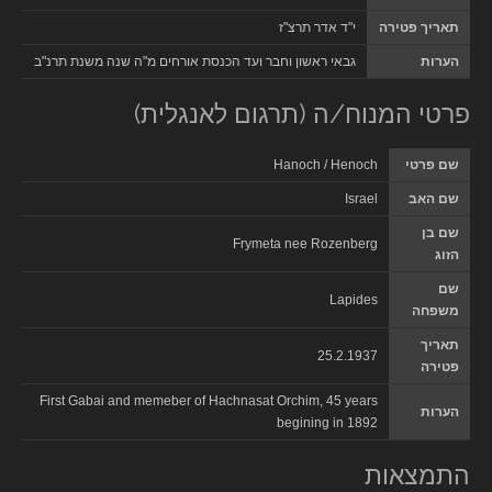
תאריך פטירה
י"ד אדר תרצ"ז
הערות
גבאי ראשון וחבר ועד הכנסת אורחים מ"ה שנה משנת תרנ"ב
פרטי המנוח/ה (תרגום לאנגלית)
שם פרטי
Hanoch / Henoch
שם האב
Israel
שם בן
Frymeta nee Rozenberg
הזוג
שם
Lapides
משפחה
תאריך
25.2.1937
פטירה
First Gabai and memeber of Hachnasat Orchim, 45 years
הערות
begining in 1892
התמצאות