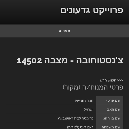
Skip to conten
פרוייקט גדעונים
תפריט
צ'נסטוחובה - מצבה 14502
<<< חיפוש חדש
פרטי המנוח/ה (מקור)
שם פרטי
חנוך / הנייעק
שם האב
ישראל
שם בן הזוג
פרימטה לבית ראזענבערג
שם משפחה
לאפידעס (לפידות)