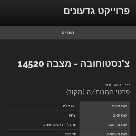
Skip to conten
פרוייקט גדעונים
תפריט
צ'נסטוחובה - מצבה 14520
<<< חיפוש חדש
פרטי המנוח/ה (מקור)
שם פרטי
יהודא ליב
שם האב
יצחק
שם בן הזוג
חנה לבית נאיישטעטער
שם משפחה
סריבניק