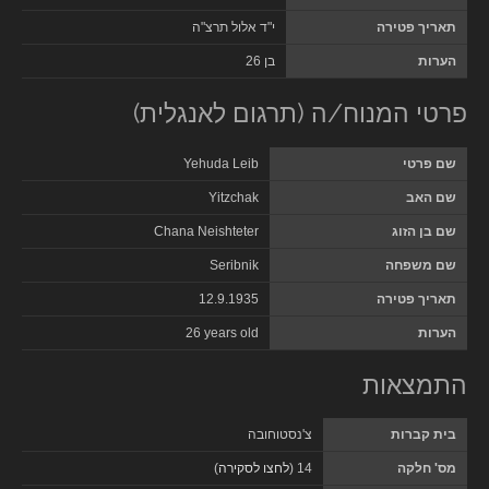
תאריך פטירה
י"ד אלול תרצ"ה
הערות
בן 26
פרטי המנוח/ה (תרגום לאנגלית)
שם פרטי
Yehuda Leib
שם האב
Yitzchak
שם בן הזוג
Chana Neishteter
שם משפחה
Seribnik
תאריך פטירה
12.9.1935
הערות
26 years old
התמצאות
בית קברות
צ'נסטוחובה
מס' חלקה
14 (
לחצו לסקירה
)