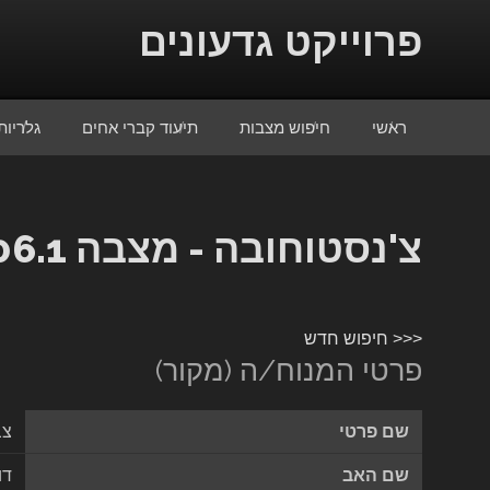
Skip to conten
פרוייקט גדעונים
ראשי
חיפוש מצבות
תיעוד קברי אחים
גלריות
צ'נסטוחובה - מצבה 1306.1
<<< חיפוש חדש
פרטי המנוח/ה (מקור)
שם פרטי
צב
שם האב
דו