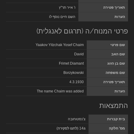
תאריך פטירה
ו' אייר תר"ץ
הערות
השם חיים נוסף לו
פרטי המנוח/ה (תרגום לאנגלית)
שם פרטי
Yaakov Yitzchak Yosef Chaim
שם האב
David
שם בן הזוג
Frimet Diamant
שם משפחה
Borzykowski
תאריך פטירה
4.3.1930
הערות
The name Chaim was added
התמצאות
בית קברות
צ'נסטוחובה
מס' חלקה
14a (
לחצו לסקירה
)