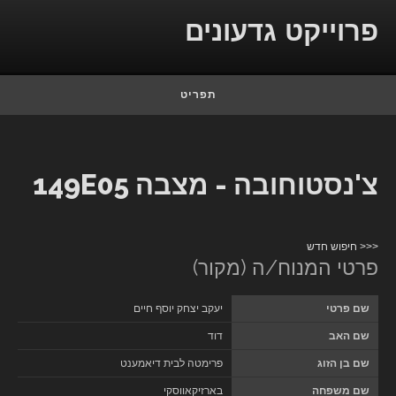
Skip to conten
פרוייקט גדעונים
תפריט
צ'נסטוחובה - מצבה 149E05
<<< חיפוש חדש
פרטי המנוח/ה (מקור)
שם פרטי
יעקב יצחק יוסף חיים
שם האב
דוד
שם בן הזוג
פרימטה לבית דיאמענט
שם משפחה
בארזיקאווסקי