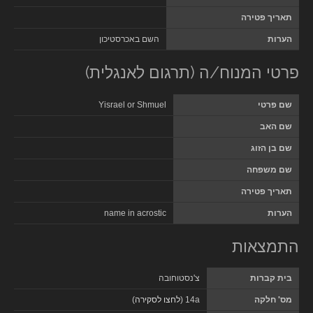
תאריך פטירה
הערות
השם באכרסטיכון
פרטי המנוח/ה (תרגום לאנגלית)
שם פרטי
Yisrael or Shmuel
שם האב
שם בן הזוג
שם משפחה
תאריך פטירה
הערות
name in acrostic
התמצאות
בית קברות
צ'נסטוחובה
מס' חלקה
14a (
לחצו לסקירה
)