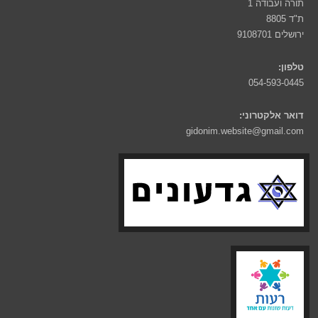
תורה ועבודה 1
ת"ד 8805
ירושלים 9108701
טלפון:
054-593-0445
דואר אלקטרוני:
gidonim.website@gmail.com