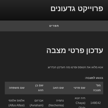
Skip to conten
פרוייקט גדעונים
תפריט
עדכון פרטי מצבה
אנא מלאו את הטופס ופרטו מה העדכון הנדרש.
בנוגע למצבה:
מס'
שם בן
שם פרטי
שם האב
שם משפחה
מצבה
הזוג
חיה יוטא
נחמיה
אברהם
אלפוס אלפסי
(Chaya
149E42
(Alfus Alfasi)
(Avraham)
(Nechemia)
Yuta)