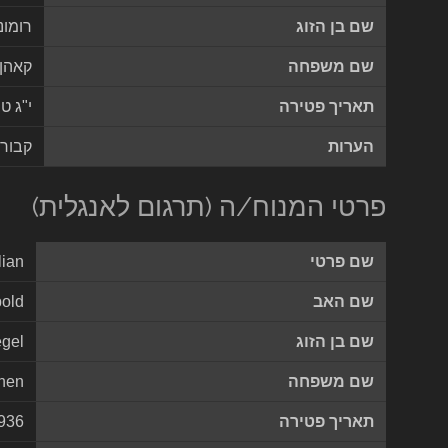
שם בן הזוג
רומונ
שם משפחה
קאהן
תאריך פטירה
י"ג ט
הערות
קבורה
פרטי המנוח/ה (תרגום לאנגלית)
שם פרטי
lian
שם האב
old
שם בן הזוג
gel
שם משפחה
hen
תאריך פטירה
1936