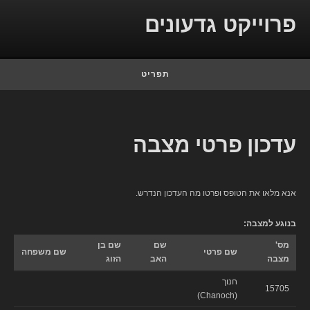
Skip to conten
פרוייקט גדעונים
תפריט
עדכון פרטי מצבה
אנא מלאו את הטופס ופרטו מה העדכון הנדרש.
בנוגע למצבה:
מס'
שם
שם בן
שם פרטי
שם משפחה
מצבה
האב
הזוג
חנוך
15705
(Chanoch)