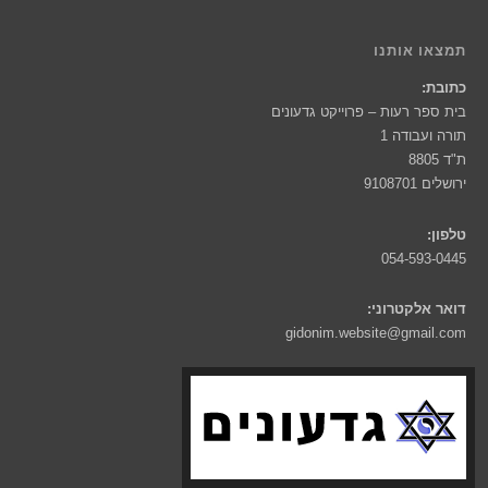
תמצאו אותנו
כתובת:
בית ספר רעות – פרוייקט גדעונים
תורה ועבודה 1
ת"ד 8805
ירושלים 9108701
טלפון:
054-593-0445
דואר אלקטרוני:
gidonim.website@gmail.com