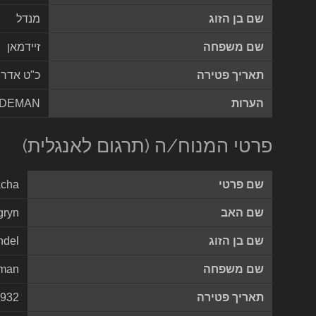
שם בן הזוג
מנדל
שם משפחה
זיידמאן
תאריך פטירה
כ"ט אדר 
הערות
JDEMAN
פרטי המנוח/ה (תרגום לאנגלית)
שם פרטי
acha
שם האב
gryn
שם בן הזוג
ndel
שם משפחה
man
תאריך פטירה
1932