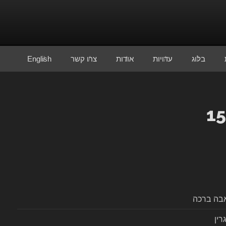
בלוג
עדויות
אודות
צרו קשר
English
אבה ברכה
רין