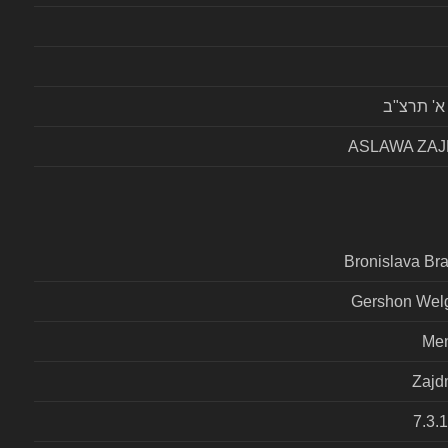
א' תרצ"ב
ASLAWA ZA
Bronislava Br
Gershon Wel
Me
Zajd
7.3.