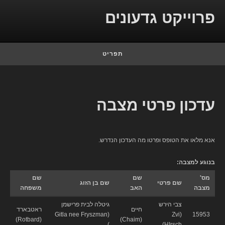
Skip to conten
פרוייקט גדעונים
תפריט
עדכון פרטי מצבה
אנא מלאו את הטופס ופרטו מה העדכון הנדרש.
בנוגע למצבה:
מס'
שם
שם
שם פרטי
שם בן הזוג
מצבה
האב
משפחה
צבי הירש
גיטלה לבית פרישמן
חיים
ראטבארד
(Gitla nee Fryszman
(Zvi
15953
(Rotbard)
(Chaim)
)
HIrsch)