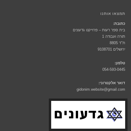
תמצאו אותנו
כתובת:
בית ספר רעות – פרוייקט גדעונים
תורה ועבודה 1
ת"ד 8805
ירושלים 9108701
טלפון:
054-593-0445
דואר אלקטרוני:
gidonim.website@gmail.com