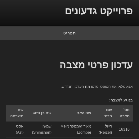
Skip to conten
פרוייקט גדעונים
תפריט
עדכון פרטי מצבה
אנא מלאו את הטופס ופרטו מה העדכון הנדרש.
בנוגע למצבה:
מס'
שם
שם
שם האב
שם בן הזוג
מצבה
פרטי
משפחה
רייזל
מאיר זאמפער (Meir
שמשון
אסט
16316
(Ast)
(Shimshon)
Zomper)
(Reizel)