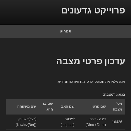
Skip to conten
פרוייקט גדעונים
תפריט
עדכון פרטי מצבה
אנא מלאו את הטופס ופרטו מה העדכון הנדרש.
בנוגע למצבה:
מס'
שם בן
שם פרטי
שם האב
שם משפחה
מצבה
הזוג
דינה / דורה
לייבוש
[בער]קאוויטץ
16426
([Ber]kowicz)
(Lejbus )
(Dina / Dora)