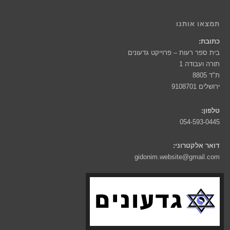
תמצאו אותנו
כתובת:
בית ספר רעות – פרוייקט גדעונים
תורה ועבודה 1
ת"ד 8805
ירושלים 9108701
טלפון:
054-593-0445
דואר אלקטרוני:
gidonim.website@gmail.com