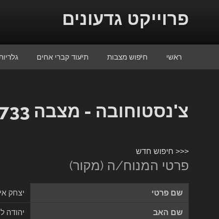
Skip to conten
פרוייקט גדעונים
ראשי
חיפוש מצבות
תיעוד קברי אחים
גלריות
צ'נסטוחובה - מצבה 4733
<<< חיפוש חדש
פרטי המנוח/ה (מקור)
שם פרטי
יצחק אי
שם האב
יהודה לי