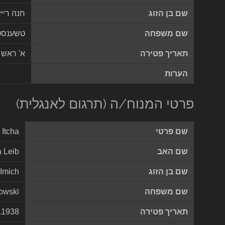
שם בן הזוג
חנה ריי
שם משפחה
טשענסט
תאריך פטירה
א' ראש 
הערות
פרטי המנוח/ה (תרגום לאנגלית)
שם פרטי
 Itcha
שם האב
 Leib
שם בן הזוג
Imich
שם משפחה
owski
תאריך פטירה
.1938