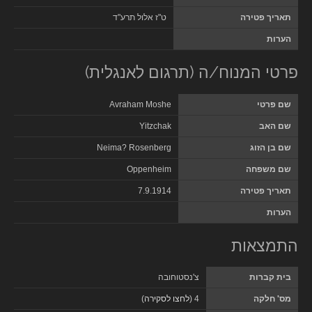
תאריך פטירה
ט"ז אלול תרע"ד
הערות
פרטי המנוח/ה (תרגום לאנגלית)
שם פרטי
Avraham Moshe
שם האב
Yitzchak
שם בן הזוג
Neima? Rosenberg
שם משפחה
Oppenheim
תאריך פטירה
7.9.1914
הערות
התמצאות
בית קברות
צ'נסטוחובה
מס' חלקה
4 (
לחצו לסקירה
)