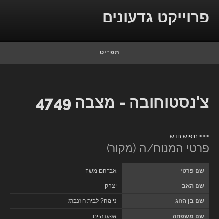
Skip to conten
פרוייקט גדעונים
תפריט
צ'נסטוחובה - מצבה 4749
<<< חיפוש חדש
פרטי המנוח/ה (מקור)
שם פרטי
אברהם משה
שם האב
יצחק
שם בן הזוג
ניימה? לבית רוזנברג
שם משפחה
אפענהיים