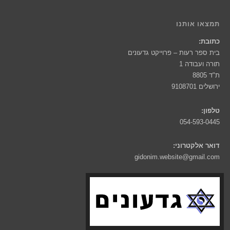
תמצאו אותנו
כתובת:
בית ספר רעות – פרוייקט גדעונים
תורה ועבודה 1
ת"ד 8805
ירושלים 9108701
טלפון:
054-593-0445
דואר אלקטרוני:
gidonim.website@gmail.com