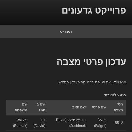
Skip to conten
פרוייקט גדעונים
תפריט
עדכון פרטי מצבה
אנא מלאו את הטופס ופרטו מה העדכון הנדרש.
בנוגע למצבה:
מס'
שם בן
שם
שם פרטי
שם האב
מצבה
הזוג
משפחה
פייגיל
דוד יאכימעק (David
דוד
רזעזאק
5512
(Rzezak)
(David)
Jochimek)
(Faigel)