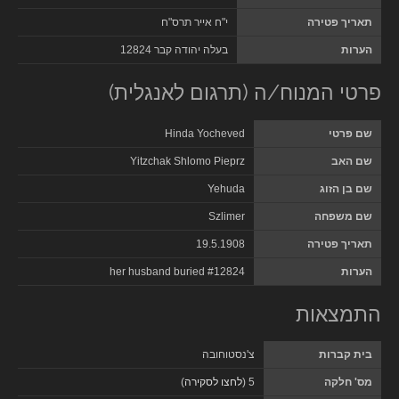
תאריך פטירה
י"ח אייר תרס"ח
הערות
בעלה יהודה קבר 12824
פרטי המנוח/ה (תרגום לאנגלית)
שם פרטי
Hinda Yocheved
שם האב
Yitzchak Shlomo Pieprz
שם בן הזוג
Yehuda
שם משפחה
Szlimer
תאריך פטירה
19.5.1908
הערות
her husband buried #12824
התמצאות
בית קברות
צ'נסטוחובה
מס' חלקה
5 (
לחצו לסקירה
)