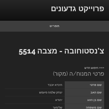
Skip to conten
פרוייקט גדעונים
תפריט
צ'נסטוחובה - מצבה 5514
<<< חיפוש חדש
פרטי המנוח/ה (מקור)
שם פרטי
הינדא יוכבד
שם האב
יצחק שלמה פיעפש
שם בן הזוג
יהודא
שם משפחה
שלימער