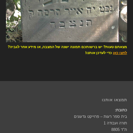
מצאתם טעות? יש ברשותכם תמונה ישנה של המצבה, או מידע אחר לגביה?
לחצו כאן
כדי לעדכן אותנו!
תמצאו אותנו
כתובת:
בית ספר רעות – פרוייקט גדעונים
תורה ועבודה 1
ת"ד 8805