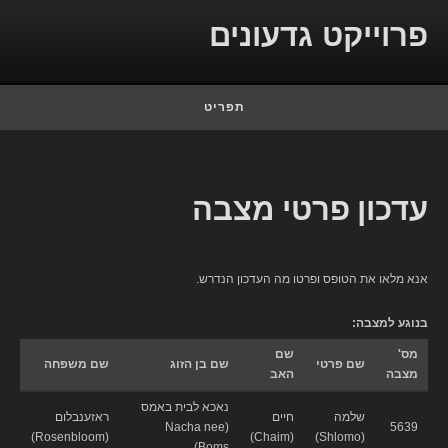
Skip to conten
פרוייקט גדעונים
תפריט
עדכון פרטי מצבה
אנא מלאו את הטופס ופרטו מה העדכון הנדרש.
בנוגע למצבה:
מס'
שם
שם פרטי
שם בן הזוג
שם משפחה
מצבה
האב
נאכא לבית באמס
שלמה
חיים
ראזענבלום
(Nacha nee
5639
(Rosenbloom)
(Chaim)
(Shlomo)
Boms)