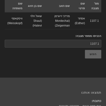
מס'
שם
שם
שם האב
שם בן הזוג
מצבה
פרטי
משפחה
מרדכי זייגרמן
שאול הלוי
אסתר
וויסקאפף
(Shaul
(Mordechai
1107.1
(Weisskopf)
(Esther)
Halevi)
Zeigerman)
הכניסו מספר מצבה:
חפש
תמצאו אותנו
כתובת: