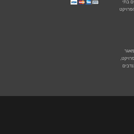
 בתי
הפרויקט
מאגר
רויקט,
נדבים