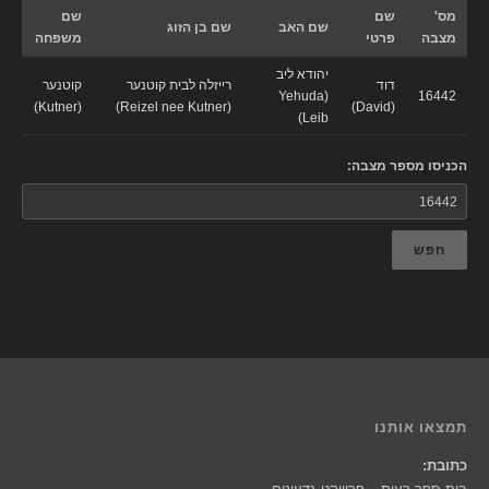
מס'
שם
שם
שם האב
שם בן הזוג
מצבה
פרטי
משפחה
יהודא ליב
דוד
רייזלה לבית קוטנער
קוטנער
(Yehuda
16442
(Kutner)
(Reizel nee Kutner)
(David)
Leib)
הכניסו מספר מצבה:
חפש
תמצאו אותנו
כתובת: