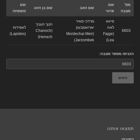
מס'
שם
שם
שם האב
שם בן הזוג
מצבה
פרטי
משפחה
פייגא
מרדכי מאיר
חנוך העניך
לאה
יארזאמבעק
לאפידות
(Chanoch
6603
(Lapides)
(Mordechai Meir
(Fajge
Henech)
Jarzombek)
Lea)
הכניסו מספר מצבה:
חפש
תמצאו אותנו
כתובת: