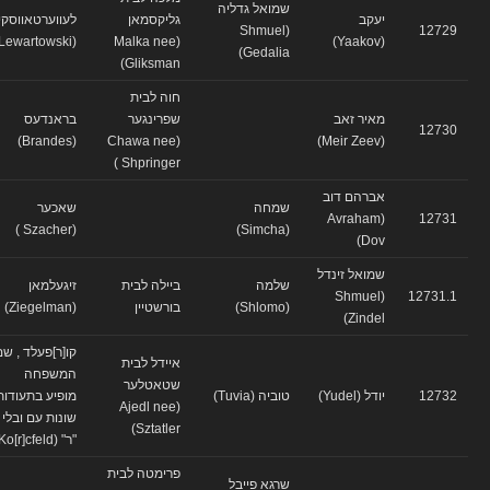
שמואל גדליה
יעקב
גליקסמאן
לעווערטאווסקי
(Shmuel
12729
(Lewartowski)
(Malka nee
(Yaakov)
Gedalia)
Gliksman)
חוה לבית
מאיר זאב
שפרינגער
בראנדעס
12730
(Brandes)
(Chawa nee
(Meir Zeev)
Shpringer )
אברהם דוב
שמחה
שאכער
(Avraham
12731
(Szacher )
(Simcha)
Dov)
שמואל זינדל
שלמה
ביילה לבית
זיגעלמאן
(Shmuel
12731.1
(Shlomo)
בורשטיין
(Ziegelman)
Zindel)
קו[ר]פעלד , שם
איידל לבית
המשפחה
שטאטלער
12732
יודל (Yudel)
טוביה (Tuvia)
מופיע בתעודות
(Ajedl nee
שונות עם ובלי
Sztatler)
"ר" (Ko[r]cfeld)
פרימטה לבית
שרגא פייבל