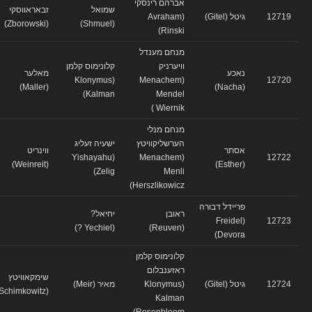
אברהם רינסקי
שמואל
זבאראווסקי
12719
גיטל (Gitel)
(Avraham
(Zborowski)
(Shmuel)
Rinski)
מנחם מענדל
וויערניק
קלונימוס קלמן
נאכע
מאלער
(Klonymus
(Menachem
12720
(Maller)
(Nacha)
Kalman)
Mendel
Wiernik )
מנחם מנלי
הערשליקוויטץ
ישעיה זעליג
אסתר
ווינריט
(Yishayahu
(Menachem
12722
(Weinreit)
(Esther)
Zelig)
Menli
Herszlikowicz)
פריידל דבורה
ראובן
יחיאל?
(Freidel
12723
(Yechiel ?)
(Reuven)
Devora)
קלונימוס קלמן
ראזענבלום
שימקאוויטץ
12724
גיטל (Gitel)
(Klonymus
מאיר (Meir)
(Schimkowitz)
Kalman
Rosenbloom)