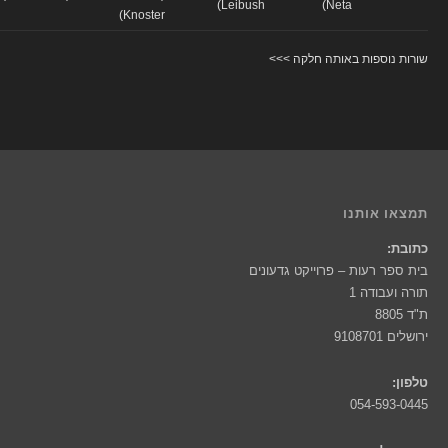
Leibush)
Neta)
Knoster)
שורות נוספות באותה חלקה >>>
תמצאו אותנו
כתובת:
בית ספר רעות – פרוייקט גדעונים
תורה ועבודה 1
ת"ד 8805
ירושלים 9108701
טלפון:
054-593-0445