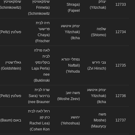
יצחק
שימקאוויטץ
שימקאוויטץ
(Shraga
12733
(Schimkowitz)
(Frimeta
(Yitzchak)
Fajwel)
Schimkowitz)
חיה לבית
יצחק איטשע
שלמה
פרישער
12734
(Yitzchak
פעלטץ (Peltz)
(Chaya
(Shlomo)
Itcha)
Frischer)
לאה פרלה
לבית
נפתלי יהודא
צבי הירש
בוקלינסקי
גאלדשטיין
(Naftali
12735
(Goldshtein)
(Laja Perla
(Zvi Hirsch)
Yehuda)
nee
Buklinski)
יצחק איטשע
שרה לבית
משה זאב
12736
(Yitzchak
ברוינער (Sara
פעלטץ (Peltz)
(Moshe Zeev)
nee Brauner)
Itcha)
רחל לאה לבית
משה
יהושע
כהן קון
12737
(Moshe
באום (Baum)
(Rachel Lea
(Yehoshua)
Maurycy)
Cohen Kon)