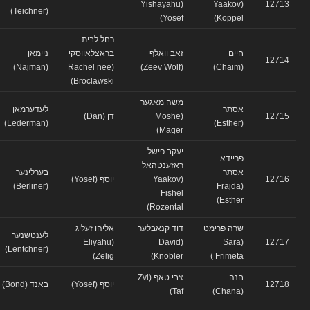
(Yishayahu
(Yaakov
12713
(Teichner)
Yosef)
Koppel)
רחל לבית
חיים
זאב וואלף
בראצלאווסקי
ניימאן
12714
(Najman)
(Rachel nee
(Zeev Wolf)
(Chaim)
Broclawski)
משה מאגער
אסתר
לעדערמאן
12715
(Moshe
דן (Dan)
(Lederman)
(Esther)
Mager)
יעקב פישל
פריידא
ראזענטהאל
אסתר
בערלינער
12716
(Yaakov
יוסף (Yosef)
(Berliner)
(Frajda
Fishel
Esther)
Rozental)
שרה פרימט
דוד קנאבלער
אליהו זעליג
לענטשנער
(Eliyahu
(David
(Sara
12717
(Lentchner)
Zelig)
Knobler)
Frimeta )
חנה
צבי טאף (Zvi
12718
יוסף (Yosef)
באנד (Bond)
Taf)
(Chana)