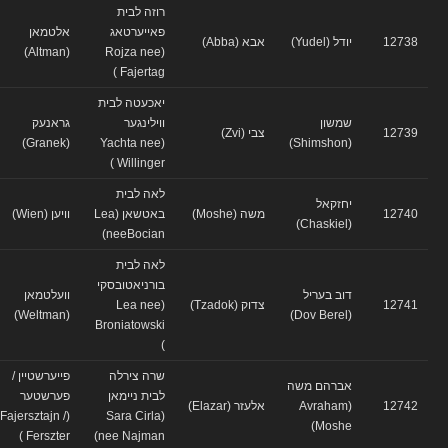
רוזה לבית
פאייערטאג
אלטמאן
12738
יודל (Yudel)
אבא (Abba)
(Altman)
(Rojza nee
Fajertag )
יאכעטה לבית
שמשון
ווילינגער
גראנעק
12739
צבי (Zvi)
(Granek)
(Yachta nee
(Shimshon)
Willinger )
לאה לבית
יחזקאל
12740
משה (Moshe)
באטשאן (Lea
וויען (Wien)
(Chaskiel)
neeBocian)
לאה לבית
בורניאטובסקי
דוב בעריל
וועלטמאן
12741
צדוק (Tzadok)
(Lea nee
(Weltman)
(Dov Berel)
Broniatowski
)
שרה צירלה
פייערשטיין /
אברהם משה
לבית ניימאן
פערשטער
12742
(Avraham
אלעזר (Elazar)
(Fajersztajn /
(Sara Cirla
Moshe)
Ferszter )
nee Najman)