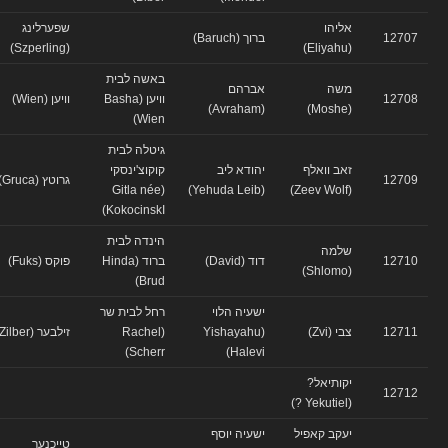
אליהו
שפערלינג
12707
ברוך (Baruch)
(Szperling)
(Eliyahu)
באשה לבית
משה
אברהם
12708
וויען (Basha
וויען (Wien)
(Avraham)
(Moshe)
Wien)
גיטלה לבית
זאב וואלף
יהודא ליב
קוקוצ'ינסקי
12709
גרוטץ (Gruca)
(Gitla née
(Yehuda Leib)
(Zeev Wolf)
KokocinskI)
הינדה לבית
שלמה
12710
דוד (David)
ברוד (Hinda
פוקס (Fuks)
(Shlomo)
Brud)
ישעיה הלוי
רחל לבית שר
12711
צבי (Zvi)
(Yishayahu
(Rachel
זילבער (Zilber)
Scherr)
Halevi)
יקותיאל?
12712
(Yekutiel ?)
יעקב קאפיל
ישעיה יוסף
טייכנער