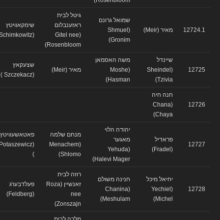
גיטל לבית
שמואל גרונם
ראזענבלום
שימקאוויטץ
12724.1
מאיר (Meir)
(Shmuel
(Schimkowitz)
(Gitel nee
Gronim)
Rosenbloom)
שיינדל
משה האסמאן
שצעקאץ
12725
(Sheindel
(Moshe
מאיר (Meir)
(Szczekacz )
Hasman)
Tzivia)
חנה חיה
(Chana
12726
Chaya)
יהודה הלוי
מנחם שלמה
פאטאשעוויטץ
פראדיל
מאגער
(Potaszewicz
(Menachem
12727
(Yehuda
(Fradel)
)
Shlomo)
Halevi Mager)
רוזה לבית
יחיאל מיכל
חנינה משולם
זאנשיין (Roza
פעלדבערג
(Chanina
(Yechiel
12728
(Feldberg)
nee
Meshulam)
Michel)
Zonszajn)
מלכה לבית