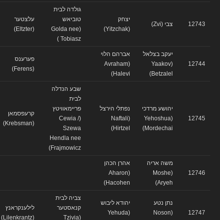
גולדה לבית
יצחק
טוביאש
עלצטער
12743
צבי (Zvi)
(Eltzter)
(Golda nee
(Yitzchak)
Tobiasz )
יעקב בצלאל
אברהם הלוי
פערענס
(Avraham
(Yaakov
12744
(Ferens)
Halevi)
Betzalel)
שבע הנדלה
לבית
יהושע מרדכי
נפתלי הירצל
פריימאוויטץ
קרעפסמאן
(Cewia /
(Naftali
(Yehoshua
12745
(Krebsman)
Szewa
Hirtzel)
Mordechai)
Hendla nee
Frajmowicz)
משה אריה
אהרן הכהן
(Aharon
(Moshe
12746
Hacohen)
Aryeh)
צביה לבית
נתן נטע
יהודא ליבוש
קנאסטער
לילענקראנץ
(Yehuda
(Noson
12747
(Lilenkrantz)
(Tzivia