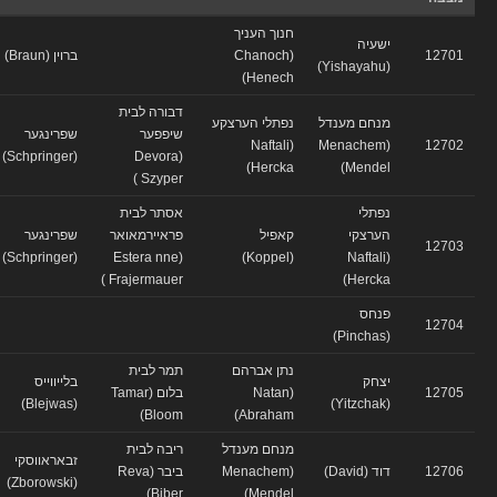
חנוך העניך
ישעיה
12701
(Chanoch
ברוין (Braun)
(Yishayahu)
Henech)
דבורה לבית
מנחם מענדל
נפתלי הערצקע
שיפפער
שפרינגער
(Naftali
(Menachem
12702
(Schpringer)
(Devora
Hercka)
Mendel)
Szyper )
נפתלי
אסתר לבית
הערצקי
קאפיל
פראיירמאואר
שפרינגער
12703
(Schpringer)
(Estera nne
(Koppel)
(Naftali
Frajermauer )
Hercka)
פנחס
12704
(Pinchas)
נתן אברהם
תמר לבית
יצחק
בלייווייס
12705
(Natan
בלום (Tamar
(Blejwas)
(Yitzchak)
Bloom)
Abraham)
מנחם מענדל
ריבה לבית
זבאראווסקי
12706
דוד (David)
(Menachem
ביבר (Reva
(Zborowski)
Biber)
Mendel)