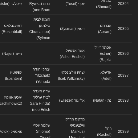
שמואל
20394
יוסף (Yosef)
ברום (Rywka
גייסלער (Geisler)
(Shmuel)
nee Brum)
חומה לבית
אברהם
סילמאן
ראזענבלאט
20395
זיסמן (Zysman)
(Rosenblatt)
(Chuma nee
(Abram)
Sylman)
אסתר רייזל
אשר אנשעל
20396
(Esther
נייער (Najer)
(Asher Enshel)
Rajzla)
יצחק יהודה
אדעלא
יצחק ווילצינסקי
עפשטיין
(Yitzchak
20397
(Epshtein)
(Icek Wiltzinsky)
(Adel)
Yehuda)
שרה הינדה
לבית ערליך
יאכימאוויטץ
20398
נתן (Natan)
אליעזר (Eliezer)
(Jachimowicz)
(Sara Hinda
nee Erlich)
מרקוס מרדכי
ווילצינסקי
שלמה יוסף
רחל
20399
(Markus
(Shlomo
פאטאק (Potok)
(Rachel)
Yosef)
Mordchai