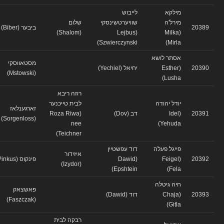
מילקא
לייבוש
מירל'ה
שוויערטשינסקי
שלום
20389
ביבער (Biber)
(Shalom)
(Lejbus
(Milka
Szwierczynski)
Mirla)
אסתר לושא
מסטאווסקי
20390
(Esther
יחיאל (Yechiel)
(Mstowski)
Lusha)
רוזה ריבא
יודל יהודה
לבית טייכנער
זארגענלאז
20391
(Idel
דב (Dov)
(Roza Riwa
(Sorgenloss)
nee
Yehuda)
Teichner)
פייגל פעלה
דוד עפשטיין
איזידור
20392
(Feigel
(Dawid
פינקוס (Pinkus)
(Izydor)
Epshtein)
Fela)
חיה גיטלה
פאשצאק
20393
(Chaja
דוד (Dawid)
(Faszczak)
Gitla)
רבקה לבית