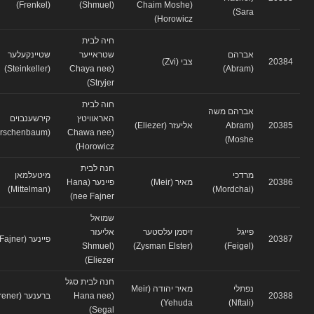
(Frenkel)
(Shmuel)
(Chaim Moshe
Sara)
Horowicz)
חיה לבית
אברהם
שטראייער
שטיינקעלער
20384
צבי (Zvi)
(Steinkeller)
(Chaya nee
(Abram)
Stryjer)
חוה לבית
אברהם משה
האראוויטץ
קירשענבוים
20385
(Abram
אליעזר (Eliezer)
(Kirschenbaum)
(Chawa nee
Moshe)
Horowicz)
חנה לבית
מרדכי
מיטעלמאן
20386
מאיר (Meir)
פיינער (Hana
(Mittelman)
(Mordchai)
nee Fajner)
שמואל
פייגל
זיסמן עלסטער
אליעזר
20387
פיינער (Fajner)
(Shmuel
(Zysman Elster)
(Feigel)
Eliezer)
חנה לבית סגל
נפתלי
מאיר יהודה (Meir
20388
(Hana nee
ברענער (Brener)
Yehuda)
(Nftali)
Segal)