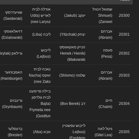
שמואל זינוויל
אודלה לבית
שוויעדרסקי
20300
(Shmuel
יעקב (Jakub)
לאריש (Udla
(Swiderski)
nee Larysz)
Zanwel)
אברהם
דזיאלאווסקי
20301
יצחק (Yitzchak)
ליבה (Liba)
(Dzialowski)
(Abram)
הנייק מאקאווסקי
פעסה
לייבוש
20302
(Henek / Henik
גרילאק (Grylak)
(Lejbus)
(Pesa)
Makowski)
נאכה לבית
אברהם
האמבורגער
20303
שלמה (Shlomo)
זאקס (Nacha
(Hamburger)
(Abram)
nee Zaks)
ביילה פרימעט
לבית גולדפון
חיים
גרינבוים
20304
דב (Bov Berek)
(Bajla
(Grynbaum)
(Chaim)
Frymeta nee
Goldfun)
לייבוש עפשטיין
גיטל לאה
ברעסלער
20305
(Lejbus
אבא (Aba)
(Bresler)
(Gitel Lea)
Epshtein)