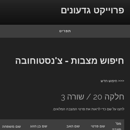
Skip to c
רוייקט גדעונים
תפריט
יפוש מצבות - צ'נסטוחובה
< חיפוש חדש
קה 20 / שורה 3
צו על שם כדי לראות את פרטי המצבה המלאים.
מס'
שם פרטי
שם האב
שם בן הזוג
שם משפחה
מצבה