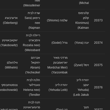
nee
Michal)
Weissfelner)
קלונימוס
שרה לבית
קלמן
ניימאן (Sara
אדערבערג
20373
שלמה (Shlomo)
(Oderberg)
nee
(Klonimus
Najman)
Kalman)
רייזלה לבית
וויסבארט
יאקאבאוויטץ
20374
יונה (Yona)
גודל (Godel)
(Yakobowitz)
(Rozalia nee
Weissbard)
מרדכי מאיר
אברהם
יארזאמבעק
יחזקאל
ווילהעלם
20375
זיסל (Zysel)
(Wilhelm)
(Abram
(Mordchai Meir
Yechezkel)
Yarzombak)
יהודה לייב
הלנה לבית
יעקב
יהודה לייב
טענדלער
צנסטוחובסקי
20376
(Czestochowski)
(Helena nee
(Yehuda Leib)
(Yehuda
Tendler)
Leib Jakub)
חנה לבית
חנוך
פרעזעראוויטץ
20377
דב (Dov)
קארטוז (Kartuz)