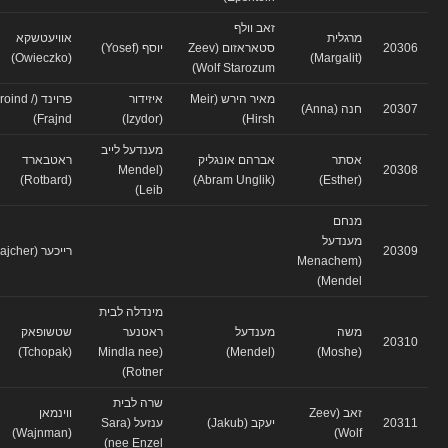
זאב וולף
מרגלית
אוויעטשקא
20306
סטאראזום (Zeev
יוסף (Yosef)
(Owieczko)
(Margalit)
Wolf Starozum)
מאיר הירש (Meir
איזידור
פרוינד (Froind /
20307
חנה (Anna)
Frajnd)
(Izydor)
Hirsh)
מענדעל לייב
אסתר
אברהם אונגליק
ראטבארד
(Mendel
20308
(Rotbard)
(Abram Unglik)
(Esther)
Leib)
מנחם
מענדעל
20309
רייכער (Rajcher)
(Menachem
Mendel)
מינדלה לבית
משה
מענדעל
ראטנער
שטשופאק
20310
(Tchopak)
(Mindla nee
(Mendel)
(Moshe)
Rotner)
שרה לבית
זאב (Zeev
ווינמאן
20311
יעקב (Jakub)
ענזעל (Sara
(Wajnman)
Wolf)
nee Enzel)