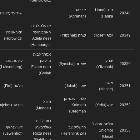
Benclowicz)
חנה (Hana
אברהם
20348
שטייער (Sztajer)
(Abrahan)
Hanka)
אדעלה לבית
האמבורגער
האראוויטץ
20349
יוסף (Yosef)
יצחק (Yitzchak)
(Horowicz)
(Adela nee
Hamburger)
אסתר לבית
יצחק
גרילאק
לוקסנבערג
20350
שמחה (Symcha)
(Luksenberg)
(Esther nee
(Yitzchak)
Grylak)
משה
20351
יעקב (Jakub)
פלאט (Flat)
(Moshe)
קלמן בערגמאן
מנדל
20352
יטא (Yetta)
(Kalman
רייכער (Rajcher)
(Mendel)
Bergman)
רוזה לבית
שלמה געצעל
הרשליק צבי
גאלדבערג
לעווענהאף
(Shlomo
20353
(Lewenhof)
(Roza nee
(Hershlink Zvi)
Gecel)
Goldberg)