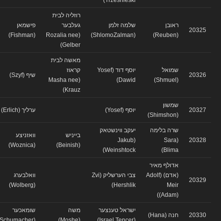
רוזליה לבית
ראובן
שלמה זלמן
געלבער
פישמאן
20325
(Fishman)
(Rozalia nee
(ShlomoZalman)
(Reuben)
Gelber)
מאשה לבית
שמואל
יוסף דוד (Yosef
קראוז
20326
שיף (Szyf)
(Masha nee
Dawid)
(Shmuel)
Krauz)
שמשון
20327
יוסף (Yosef)
ערליך (Erlich)
(Shimshon)
שרה בלימה
יעקב ווינשטאק
בייניש
וואזניצע
(Jakub
(Sara
20328
(Woznica)
(Beinish)
Weinshtock)
Blima)
אדולף מאיר
(אדם) (Adolf
צבי הערשליק (Zvi
וואלבערג
20329
(Wolberg)
Hershlik)
Meir
(Adam))
ישראל טענצער
משה
שומאכער
20330
חנה (Hana)
(Schumacher)
(Moshe)
(Israel Tencer)