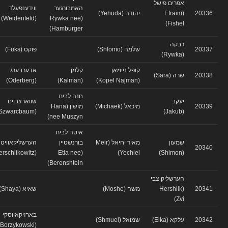
אפרים פישל
האמבורגער
ווידענפעלד
20336
(Efraim
יהודה (Yehuda)
(Weidenfeld)
(Rywka nee
Fishel)
Hamburger)
רבקה
20337
שלמה (Shlomo)
פוקס (Fuks)
(Rywka)
קופל ניימאן
קלמן
אדערבערג
20338
שרה (Sara)
(Oderberg)
(Kalman)
(Kopel Najman)
חנה לבית
יעקב
שווארצבוים
20339
מיכאל (Michaek)
מושין (Hana
(Szwarcbaum)
(Jakub)
nee Muszyn)
איטה לבית
שמעון
מאיר יחיאל (Meir
בורנשטיין
הערשליקאוויטש
20340
(Herschlikowitz)
(Etla nee
Yechiel)
(Shimon)
Berenshtein)
הערשליק צבי
20341
(Hershlik
משה (Moshe)
שאיא (Shaya)
Zvi)
בארזיקאווסקי
20342
עלקא (Elka)
שמואל (Shmuel)
(Borzykowski)