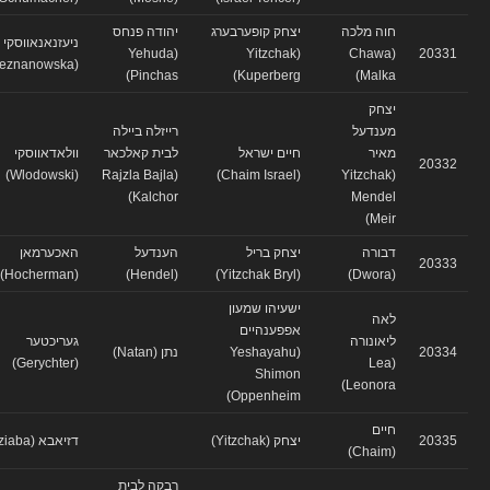
חוה מלכה
יצחק קופערבערג
יהודה פנחס
ניעזנאנאווסקי
(Yehuda
(Yitzchak
(Chawa
20331
(Nieznanowska)
Pinchas)
Kuperberg)
Malka)
יצחק
מענדעל
רייזלה ביילה
מאיר
חיים ישראל
לבית קאלכאר
וולאדאווסקי
20332
(Wlodowski)
(Rajzla Bajla
(Chaim Israel)
(Yitzchak
Kalchor)
Mendel
Meir)
דבורה
יצחק בריל
הענדעל
האכערמאן
20333
(Hocherman)
(Hendel)
(Yitzchak Bryl)
(Dwora)
ישעיהו שמעון
לאה
אפפענהיים
ליאונורה
געריכטער
20334
(Yeshayahu
נתן (Natan)
(Gerychter)
(Lea
Shimon
Leonora)
Oppenheim)
חיים
20335
יצחק (Yitzchak)
דזיאבא (Dziaba)
(Chaim)
רבקה לבית