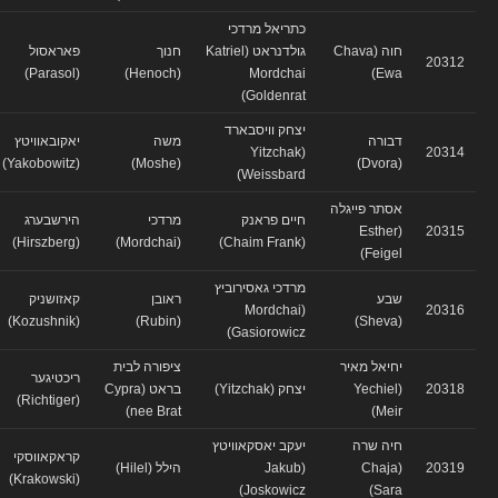
כתריאל מרדכי
חוה (Chava
גולדנראט (Katriel
חנוך
פאראסול
20312
(Parasol)
(Henoch)
Mordchai
Ewa)
Goldenrat)
יצחק וויסבארד
דבורה
משה
יאקובאוויטץ
(Yitzchak
20314
(Yakobowitz)
(Moshe)
(Dvora)
Weissbard)
אסתר פייגלה
חיים פראנק
מרדכי
הירשבערג
(Esther
20315
(Hirszberg)
(Mordchai)
(Chaim Frank)
Feigel)
מרדכי גאסירוביץ
שבע
ראובן
קאזושניק
(Mordchai
20316
(Kozushnik)
(Rubin)
(Sheva)
Gasiorowicz)
יחיאל מאיר
ציפורה לבית
ריכטיגער
20318
(Yechiel
יצחק (Yitzchak)
בראט (Cypra
(Richtiger)
nee Brat)
Meir)
חיה שרה
יעקב יאסקאוויטץ
קראקאווסקי
20319
(Chaja
(Jakub
הילל (Hilel)
(Krakowski)
Joskowicz)
Sara)