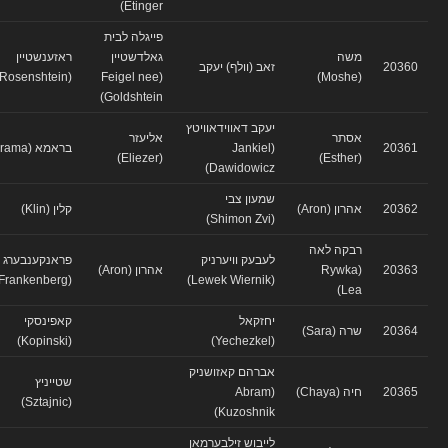
Etinger)
פייגלה לבית
משה
גאלדשטיין
ראזענשטיין
20360
זאב (וולף) יעקב
(Rosenshtein)
(Feigel nee
(Moshe)
Goldshtein)
יעקב דאווידאוויטץ
אסתר
אליעזר
20361
(Jankiel
בראמא (Brama)
(Eliezer)
(Esther)
Dawidowicz)
שמעון צבי
20362
אהרון (Aron)
קלין (Klin)
(Shimon Zvi)
רבקה לאה
לעבעק וויערניק
פראנקענבערג
20363
(Rywka
אהרון (Aron)
(Frankenberg)
(Lewek Wiernik)
Lea)
יחזקאל
קאפינסקי
20364
שרה (Sara)
(Kopinski)
(Yechezkel)
אברהם קאזושניק
שטייניץ
20365
חיה (Chaya)
(Abram
(Sztajnic)
Kuzoshnik)
לייבוש זילבערמאן