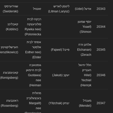
ליטמן לאריש
שווידערסקי
20343
אדעל (Udel)
זאנוויל
(Swiderski)
(Litman Larysz)
רבקה לבית
יוסף שמעון
פולוניעצקה
קאבלינץ
(Yoaef
20344
(Koblinc)
(Rywka nee
Shimon)
Poloniecka)
אסתר לבית
אלחנן זרח
אלסטר
הערשליקוויטץ
20345
(Elchanan
פייבל (Fajwel)
(Herszlikowicz)
(Esther nee
Zerach)
Elster)
הלל יחיאל
גוסטאבה
הענריק
לבית היימאן
קאניגסבערג
20346
(Hilel
יעקב (Jakub)
(Gustawa
(Kenigsberg)
nee
Yechiel
Heiman)
Henryk)
מרגלית
בענצעלוביץ
מענדל
ראזנבערג
20347
יצחק (Yitzchak)
(Margalit
(Rosenberg)
(Mendel)
nee