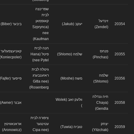
שפרינצה
לבית
זינדעל
קאופמאן
20354
יעקב (Jakub)
ביבער (Biber)
(Szprynca
(Zendel)
nee
Kaufman)
חנה לבית
פנחס
קאניעצפעלער
20355
שלמה (Shlomo)
פיטל (Hana
(Koniecpoler)
(Pinchas)
nee Pytel)
גיטלה לבית
שלמה
ראזענבערג
20356
משה (Moshe)
פייפער (Fajfer)
(Gitla nee
(Shlomo)
Rosenberg)
חיה גנדלה
וולעק זאב (Wolek
20358
(Chaya
אבנר (Awner)
)
Gendla)
ציפורה לבית
יצחק
עטינגער
אראנאוויטץ
20359
טוביה (Tuwia)
(Aronowicz)
(Cipa nee
(Yitzchak)