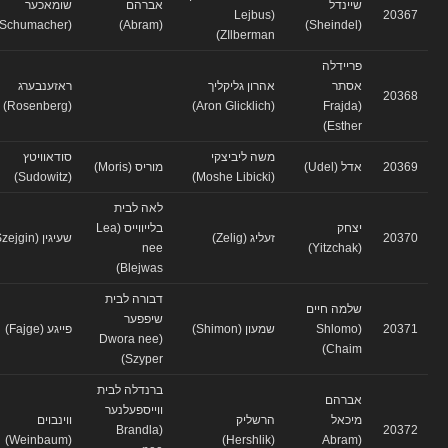
שיינדל
אברהם
שומאכער
(Lejbus
20367
(Schumacher)
(Abram)
(Sheindel)
ZIlberman)
פריידלה
אסתר
אהרון גליקליך
ראזענבערג
20368
(Rosenberg)
(Aron Glicklich)
(Frajda
Esther)
משה ליביצקי
סודאוויטץ
20369
אדל (Udel)
מוריס (Moris)
(Sudowitz)
(Moshe Libicki)
לאה לבית
יצחק
בלייווייס (Lea
20370
זעליג (Zelig)
שעיגין (Szejgin)
nee
(Yitzchak)
Blejwas)
דבורה לבית
שלמה חיים
שיפפער
20371
(Shlomo
שמעון (Shimon)
פייגע (Fajge)
(Dwora nee
Chaim)
Szyper)
ברנדלה לבית
אברהם
ווייספעלנער
מיכאל
הרשליק
ווינבוים
(Brandla
20372
(Weinbaum)
(Hershlik)
(Abram