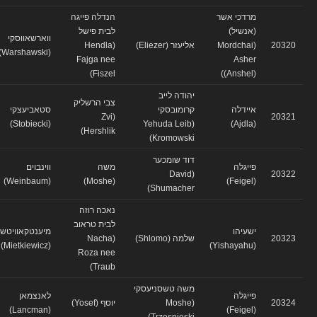
מרדכי אשר
הנדלה פייגה
(אנשיל)
לבית פישל
ווארשאווסקי
20320
(Mordchai
אליעזר (Eliezer)
(Hendla
(Warshawski)
Fajga nee
Asher
Fiszel)
(Anshel))
יהודה לייב
צבי הרשליק
איידלה
קרומובסקי
סטאביעצקי
(Zvi
20321
(Stobiecki)
(Yehuda Leib
(Ajdla)
Hershlik)
Kromowski)
דוד שומכער
פייגלה
משה
ווינבוים
(David
20322
(Weinbaum)
(Moshe)
(Feigel)
Shumacher)
נאכה רוזה
לבית טראוב
ישעיהו
מיענטקאוויטש
20323
שלמה (Shlomo)
(Nacha
(Mietkiewicz)
(Yishayahu)
Roza nee
Traub)
משה טשסניעסקי
פייגלה
לאנצמאן
20324
(Moshe
יוסף (Yosef)
(Lancman)
(Feigel)
Trzesnieski)