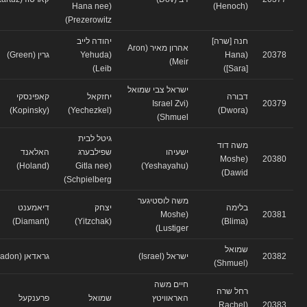
(Hana nee
(Henoch)
Prezerowitz)
חנה [שרה]
יהודה לייב
אהרון מאיר (Aron
20378
(Hana
(Yehuda
גרין (Green)
Meir)
Leib)
[Sara])
ישראל צבי שמואל
דבורה
יחזקאל
קאפינסקי
(Israel Zvi
20379
(Kopinsky)
(Yechezkel)
(Dwora)
Shmuel)
גיטל לבית
משה דוד
ישעיהו
שפילבערג
האלאנד
(Moshe
20380
(Holand)
(Gitla nee
(Yeshayahu)
Dawid)
Schpielberg)
משה לוסטיגער
בלימה
יצחק
דיאמענט
(Moshe
20381
(Diamant)
(Yitzchak)
(Blima)
Lustiger)
שמואל
20382
ישראל (Israel)
גראדאן (Gradon)
(Shmuel)
חיים משה
רחל שרה
האראוויטץ
שמואל
פרענקעל
(Rachel
20383