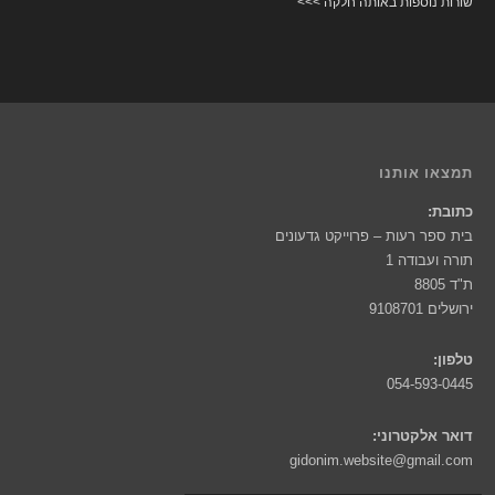
שורות נוספות באותה חלקה >>>
תמצאו אותנו
כתובת:
בית ספר רעות – פרוייקט גדעונים
תורה ועבודה 1
ת"ד 8805
ירושלים 9108701
טלפון:
054-593-0445
דואר אלקטרוני:
gidonim.website@gmail.com