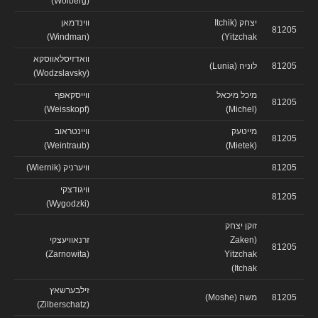
(Wolberg)
יצחק (Itchik
ווינדמאן
81205
(Windman)
Yitzchak)
וואדזיסלאווסקא
81205
לוניה (Lunia)
(Wodzslavsky)
מיכל מיכאל
ווייסקאפף
81205
(Weisskopf)
(Michel)
מייטעק
וויינטראוב
81205
(Weintraub)
(Mietek)
81205
וויערניק (Wiernik)
וויגודצקי
81205
(Wygodzki)
זוקן יצחק
(Zaken
זרנאוויעצקי
81205
(Zarnowita)
Yitzchak
Itchak)
זילבערשאץ
81205
משה (Moshe)
(Zilberschatz)