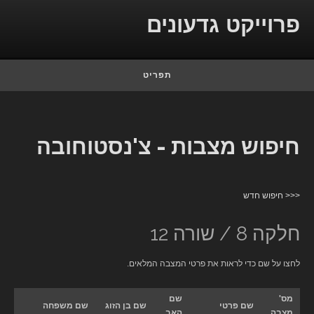
Skip to conten
פרוייקט גדעונים
תפריט
חיפוש מצבות - צ'נסטוחובה
<<< חיפוש חדש
חלקה 8 / שורה 12
לחצו על שם כדי לראות את פרטי המצבה המלאים.
מס'
שם
שם פרטי
שם בן הזוג
שם משפחה
מצבה
האב