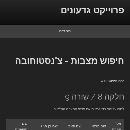
Skip to conten
פרוייקט גדעונים
תפריט
חיפוש מצבות - צ'נסטוחובה
<<< חיפוש חדש
חלקה 8 / שורה 9
לחצו על שם כדי לראות את פרטי המצבה המלאים.
מס'
שם
שם פרטי
שם האב
שם בן הזוג
מצבה
משפחה