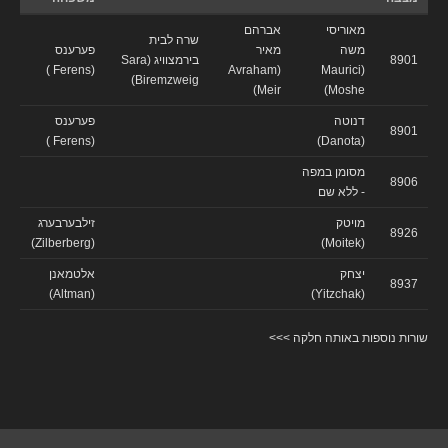
מאוריסי
אברהם
שרה לבית
משה
מאיר
פערענס
8901
בירמצוויג (Sara
(Ferens )
(Avraham
(Maurici
Biremzweig)
Meir)
Moshe)
דנוטה
פערענס
8901
(Ferens )
(Danota)
מסומן במפה
8906
- ללא שם
מויטק
זילבערבערג
8926
(Zilberberg)
(Moitek)
יצחק
אלטמאנן
8937
(Altman)
(Yitzchak)
שורות נוספות באותה חלקה >>>