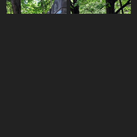
חשאנוב
טומאשוב
יוספוב
ינדז'יוב