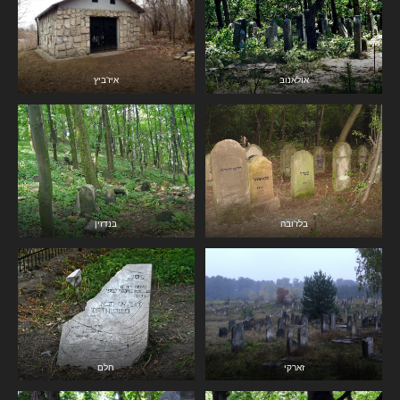
אולאנוב
איז'ביץ
בלז'ובה
בנדזין
זארקי
חלם