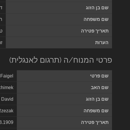
שם בן הזוג
דו
שם משפחה
רז
תאריך פטירה
ט
הערות
זה
פרטי המנוח/ה (תרגום לאנגלית)
שם פרטי
Faigel
שם האב
chimek
שם בן הזוג
David
שם משפחה
Rzezak
תאריך פטירה
3.1909