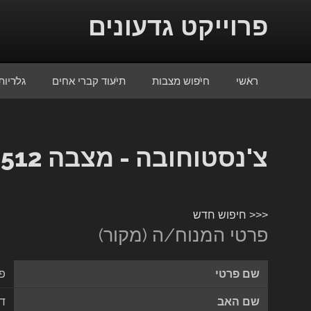
Skip to conten
פרוייקט גדעונים
ראשי
חיפוש מצבות
תיעוד קברי אחים
גלריות
צ'נסטוחובה - מצבה 5512
<<< חיפוש חדש
פרטי המנוח/ה (מקור)
שם פרטי
פי
שם האב
דו