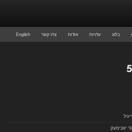
בלוג
עדויות
אודות
צרו קשר
English
יגיל
ד יאכימעק