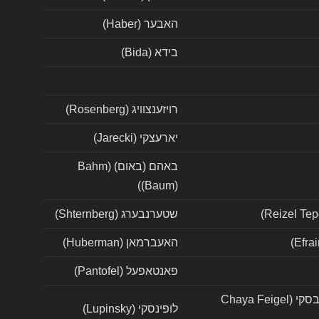
האבער (Haber)
בידא (Bida)
רויזענצוויג (Rosenberg)
יארעצקי (Jarecki)
באהם (באום) (Bahm
(Baum))
שטערנבערג (Shternberg)
האעברמאן (Huberman)
פאנטאפעל (Pantofel)
חיה פייגלה לבית סולקובסקי (Chaya Feigel
לופינסקי (Lupinsky)