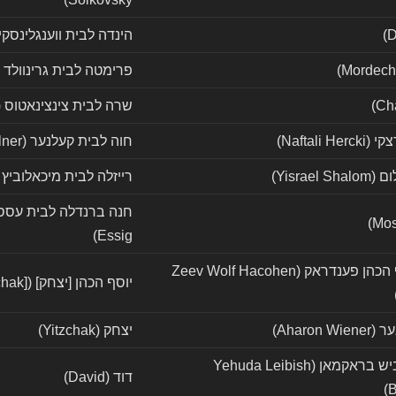
הינדה לבית ווענגלינסקי (nda nee Wenglinski
פרימטה לבית גרינוולד (Frimet Greenwald
שרה לבית צינצינאטוס (Sara nee Cyncynatus 
Naftali H)
חוה לבית קעלנער (Chava Kelner)
Yisrael)
רייזלה לבית מיכאלוביץ (Reizel Michaelowitz
Essig)
זאב וואלף הכהן פענדראק (Zeev Wolf Hacohen
יוסף הכהן [יצחק] (Yosef Hacohen [Yitzchak])
Aharon )
יצחק (Yitzchak)
יהודה לייביש בראקמאן (Yehuda Leibish
דוד (David)
B