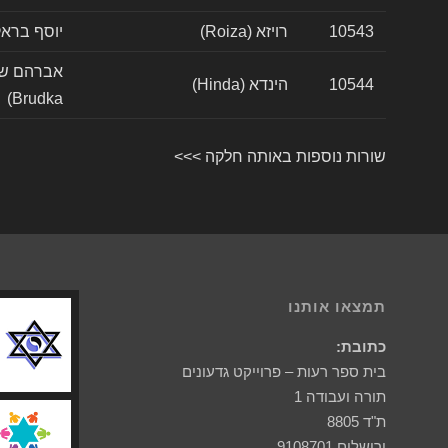
10543
רויזא (Roiza)
יוסף בראקמאן (kman
10544
הינדא (Hinda)
Brudka)
שורות נוספות באותה חלקה >>>
תמצאו אותנו
כתובת:
בית ספר רעות – פרוייקט גדעונים
תורה ועבודה 1
ת"ד 8805
ירושלים 9108701