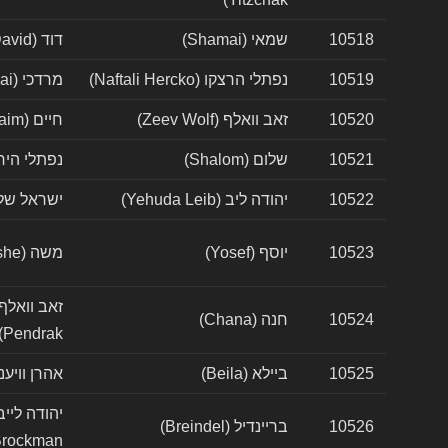
10518
שמאי (Shamai)
דוד (David)
10519
נפתלי הרצקו (Naftali Hercko)
מרדכי (Mordechai)
10520
זאב וואלף (Zeev Wolf)
חיים (Chaim)
10521
שלום (Shalom)
נפתלי הירצקי (ercki
10522
יהודה ליב (Yehuda Leib)
ישראל שלום ( Shalom
10523
יוסף (Yosef)
משה (Moshe)
10524
חנה (Chana)
Pendrak)
10525
ביילא (Beila)
אהרן וויענער (Wiener
10526
בריינדיל (Breindel)
rockman)