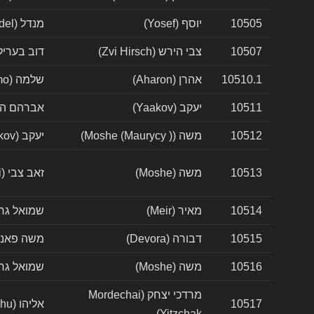
10505
יוסף (Yosef)
מנדל (Mendel)
10507
צבי הירש (Zvi Hirsch)
דוב בעריל (v Berel
10510.1
אהרן (Aharon)
שלמה (Shlomo)
10511
יעקב (Yaakov)
אברהם הלוי (m Halevi
10512
משה (Moshe (Maurycy ))
יעקב (Yaakov)
10513
משה (Moshe)
זאב צבי (Zeev Zvi)
10514
מאיר (Meir)
שמואל גרוינם (onem
10515
דבורה (Devora)
משה פאנטאפעל (el
10516
משה (Moshe)
שמואל גרונם (ronem
מרדכי יצחק (Mordechai
10517
אליהו (Eliyahu)
Yitzchak)