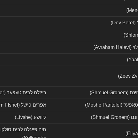
Do)
Avraha)
Shmuel Gr)
רייזלה לבית טעפער (Reizel Teper)
Moshe Pantof)
אפרים פישל (Efraim FIshel)
Shmuel G)
ליוושע (Livshe)
Solkovsky)