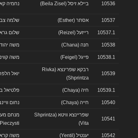
10536
ביילא זיסל (Beila Zisel)
נחמיה קאצ'קה (czka
10537
אסתר (Esther)
שלמה צבי זלאטניק (
10537.1
רייזעל (Reizel)
שלום גראומן (rauman
10538
חנה (Chana)
משה יהודה (e Yehuda
10538.1
פייגל (Feigel)
משה קווינט (e Kwint
רבקא שפרינצא (Rivka
10539
יואל הלפרין (Halpern
Shprintza)
10539.1
חיה (Chaya)
פלטיאל בלייכר (icher
10540
חייה (Chaya)
נחום וויינבוים (nbaum
שפריינצא וויטא (Shprintza
10541
Pieczysti)
Vita)
10542
יענטיל (Yentil)
משה קראקאער (uer