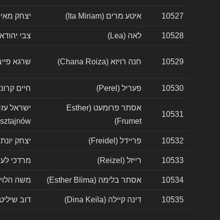
10527
איטע מרים (Ita Miriam)
יצחק מאיר שטרן (tern
10528
לאה (Lea)
צבי יהודא שלומאק (
10529
חנה רויזא (Chana Roiza)
שרגא פייבל (a Fajwel
10530
פעריל (Perel)
חיים קרונענבערג (g
אסתר פרומעט (Esther
10531
sztajnów)
Frumet)
10532
פריידל (Freidel)
יצחק יונתן ניימאן (jman
10533
רייזל (Reizel)
מרדכי לעווקאוויטץ (z
10534
אסתר בלימה (Esther Blima)
משה הלוי אוויעטשקי 
10535
דינה קיילה (Dina Keila)
דוב שיליט (ov