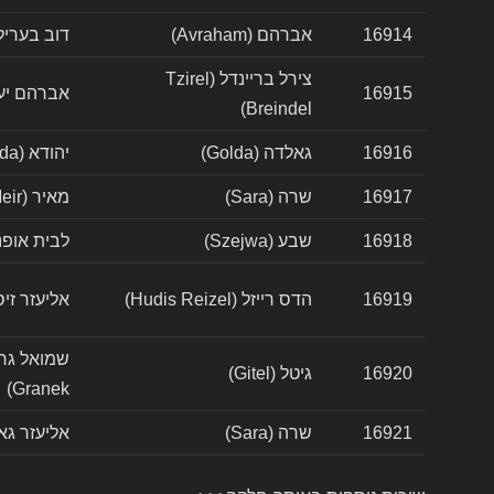
16914
אברהם (Avraham)
דוב בעריל הלוי (levi
צירל בריינדל (Tzirel
16915
אברהם יעקב (Yaakov
Breindel)
16916
גאלדה (Golda)
יהודא (Yehuda)
16917
שרה (Sara)
מאיר (Meir)
16918
שבע (Szejwa)
לבית אופנהיים (im
16919
הדס רייזל (Hudis Reizel)
אליעזר זיסקינד (kind
16920
גיטל (Gitel)
Granek)
16921
שרה (Sara)
אליעזר גאלדבערג (