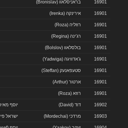
16901
בראניסלאוו (Bronislav)
16901
אירינקה (Irenka)
16901
רוזליה (Roza)
16901
רג'ינה (Regina)
16901
בולסלאוו (Bolslov)
16901
ג'אדוויגה (Yadwiga)
16901
סטעפאנעק (Steffan)
16901
ארטור (Arthur)
16901
רוזא (Roza)
16902
דוד (David)
יוסף מאיר (sef Meir
16903
מרדכי (Mordechai)
ישראל פישל הלוי (levi
16904
יעקב (Yaakov)
יוסף (Yosef)