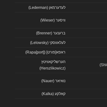
לעדערמאן (Lederman)
וויסער (Wieser)
ברענער (Brenner)
לעלאווסקי (Lelowsky)
ראפא[פורט] (Rapa[port])
הערשליקאוויטץ
(Herszlikowicz)
נואיאר (Nauer)
קאלקע (Kalka)