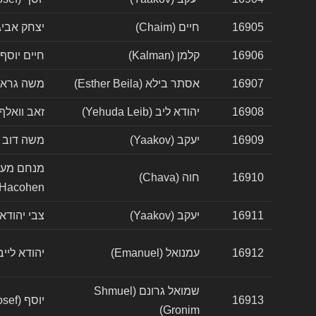
16905
חיים (Chaim)
יצחק אביגדור (vigdor
16906
קלמן (Kalman)
חיים יוסף (haim Yosef
16907
אסתר בילא (Esther Beila)
משה גראנעק (ranek
16908
יהודא ליב (Yehuda Leib)
זאב וואלף (ev Wolf
16909
יעקב (Yaakov)
משה דוב (Moshe Dov
16910
חוה (Chava)
Hacohen)
16911
יעקב (Yaakov)
צבי יהודא (i Yehuda
16912
עמנואל (Emanuel)
יהודא לייביש (eibish
שמואל גרונם (Shmuel
16913
יוסף (Yosef)
Gronim)