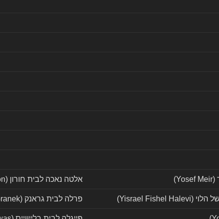
Yo)
אלטה נאכה לבית חורון (Alta Nacha Churon)
Yisrael Fishel Ha)
פרלה לבית גראנק (Perel Granek)
פייגלה לבית בלייווייס (Fiegla nee Blejwas)