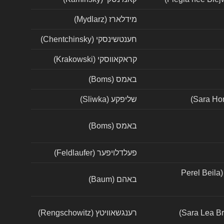
מידלארז (Mydlarz)
חענטשינסקי (Chentchinsky)
קראקאווסקי (Krakowski)
באמס (Boms)
שליפקע (Sliwka)
באמס (Boms)
פעלדלויפער (Feldlaufer)
פרלה ביילה לבית יוסלביץ (Perel Beila
באהם (Baum)
רענגשאוויטץ (Rengschowitz)