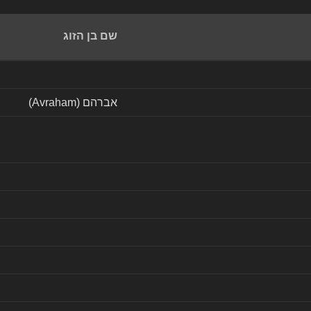
שם בן הזוג
אברהם (Avraham)