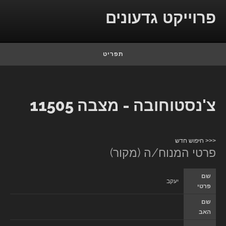
Skip to conten
פרוייקט גדעונים
תפריט
צ'נסטוחובה - מצבה 11505
<<< חיפוש חדש
פרטי המנוח/ה (מקור)
שם
יעקב
פרטי
שם
האב