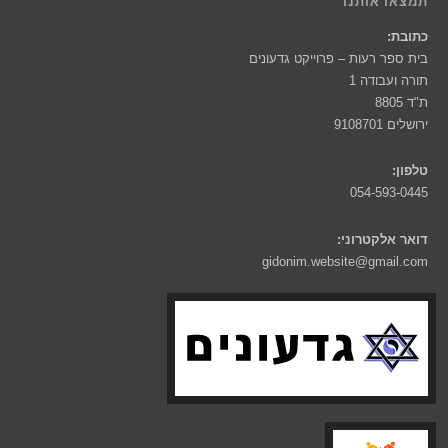
תמצאו אותנו
כתובת:
בית ספר רעות – פרוייקט גדעונים
תורה ועבודה 1
ת"ד 8805
ירושלים 9108701
טלפון:
054-593-0445
דואר אלקטרוני:
gidonim.website@gmail.com