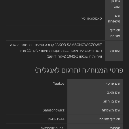
שם בן
הזוג
שם
סאמסונאוויטץ
משפחה
תאריך
פטירה
JAKOB SAMSONOWICZOWIE קבורה סמלית - בתמונה הישנה
הערות
רומנה וייסמן ליד מצבה בבית הקברות היהודי לזכר 11 אחיה
ואחיותיה שנספו ב-1942 (מקור יד ושם)
פרטי המנוח/ה (תרגום לאנגלית)
שם פרטי
Yaakov
שם האב
שם בן הזוג
שם משפחה
Samsonowicz
תאריך פטירה
1942-1944
הערות
symbolic burial