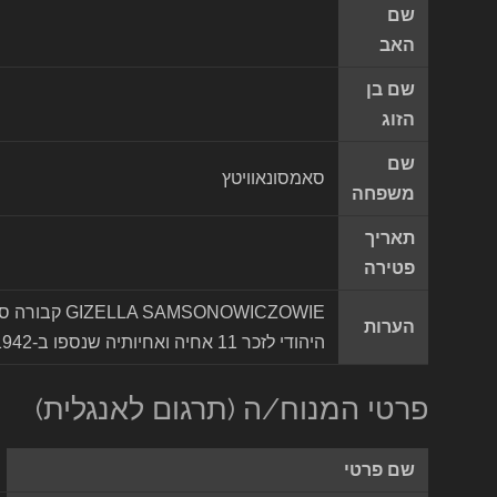
שם
האב
שם בן
הזוג
שם
סאמסונאוויטץ
משפחה
תאריך
פטירה
ONOWICZOWIE
הערות
היהודי לזכר 11 אחיה ואחיותיה שנספו ב-1942 (מקור יד ושם)
פרטי המנוח/ה (תרגום לאנגלית)
שם פרטי