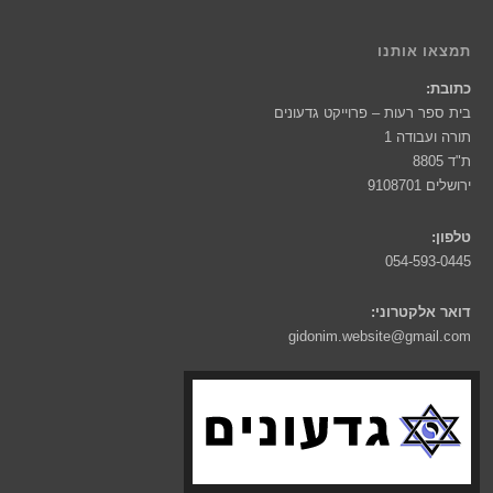
תמצאו אותנו
כתובת:
בית ספר רעות – פרוייקט גדעונים
תורה ועבודה 1
ת"ד 8805
ירושלים 9108701
טלפון:
054-593-0445
דואר אלקטרוני:
gidonim.website@gmail.com