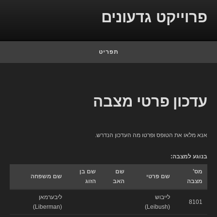
Skip to conten
פרוייקט גדעונים
תפריט
עדכון פרטי מצבה
אנא מלאו את הטופס ופרטו מה העדכון הנדרש.
בנוגע למצבה:
מס'
שם
שם בן
שם פרטי
שם משפחה
מצבה
האב
הזוג
לייבוש
ליבערמאן
8101
(Liberman)
(Leibush)